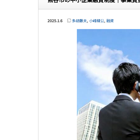
2025.1.6
多胡藤夫
,
小峰精公
,
融資