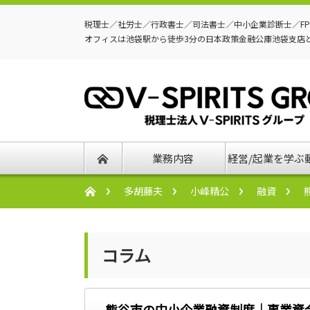
税理士／社労士／行政書士／司法書士／中小企業診断士／F
オフィスは池袋駅から徒歩3分の日本政策金融公庫池袋支店
業務内容
経営/起業を学ぶ
多胡藤夫
小峰精公
融資
コラム
熊谷市の中小企業融資制度｜事業資