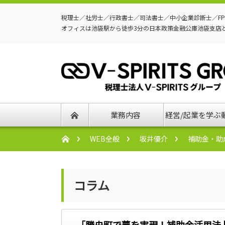
税理士／社労士／行政書士／司法書士／中小企業診断士／F
オフィスは池袋駅から徒歩3分の日本政策金融公庫池袋支店
業務内容
経営/起業を学ぶ
WEB全般
坂井優介
補助金・助
コラム
「勝央町で夢を実現！補助金活用法 