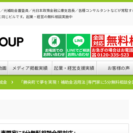
P／元補助金審査員／元日本政策金融公庫支店長／各種コンサルタントなどが常駐す
と同じビルです。起業・経営の無料相談実施中
動画
メディア掲載実績
起業・経営支援実績
お客様の声
成金
「勝央町で夢を実現！補助金活用法 |専門家に5分無料相談全
|専門家に5分無料相談全国対応」