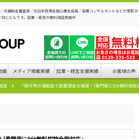
P／元補助金審査員／元日本政策金融公庫支店長／各種コンサルタントなどが常駐す
と同じビルです。起業・経営の無料相談実施中
動画
メディア掲載実績
起業・経営支援実績
お客様の声
成金
「柳井市の補助金で創業資金を確保！|専門家に5分無料相談
|専門家に5分無料相談全国対応」