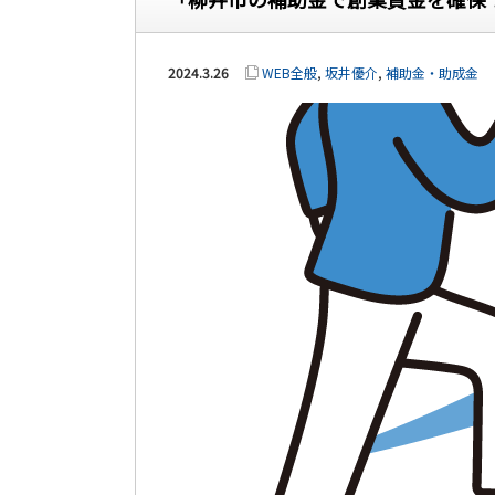
2024.3.26
WEB全般
,
坂井優介
,
補助金・助成金