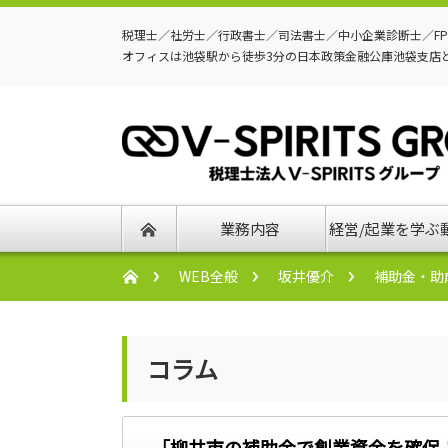
税理士／社労士／行政書士／司法書士／中小企業診断士／F
オフィスは池袋駅から徒歩3分の日本政策金融公庫池袋支店
業務内容
経営/起業を学ぶ
WEB全般
坂井優介
補助金・助
コラム
「柳井市の補助金で創業資金を確保！