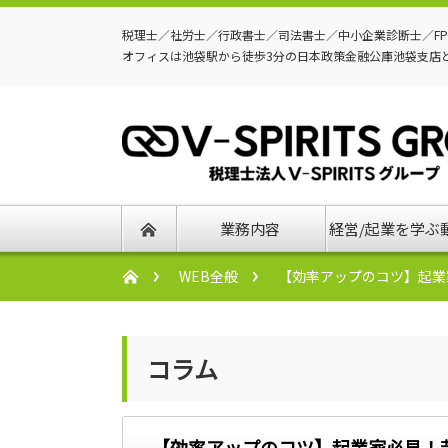
税理士／社労士／行政書士／司法書士／中小企業診断士／F
オフィスは池袋駅から徒歩3分の日本政策金融公庫池袋支店
業務内容
経営/起業を学ぶ
WEB全般
【効率アップのコツ】起業
コラム
【効率アップのコツ】起業家必見！