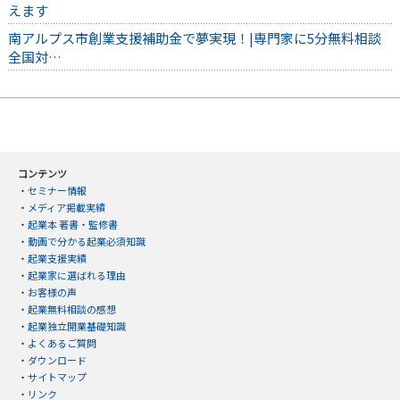
えます
南アルプス市創業支援補助金で夢実現！|専門家に5分無料相談
全国対…
コンテンツ
・
セミナー情報
・
メディア掲載実績
・
起業本 著書・監修書
・
動画で分かる起業必須知識
・
起業支援実績
・
起業家に選ばれる理由
・
お客様の声
・
起業無料相談の感想
・
起業独立開業基礎知識
・
よくあるご質問
・
ダウンロード
・
サイトマップ
・
リンク