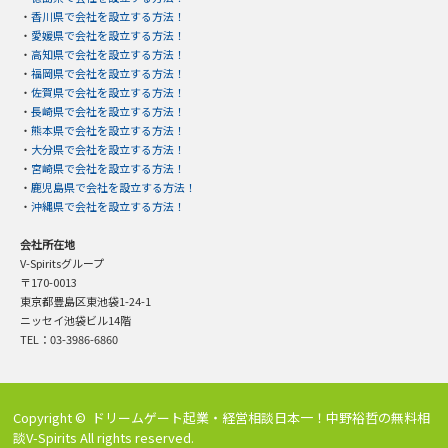
・
香川県で会社を設立する方法！
・
愛媛県で会社を設立する方法！
・
高知県で会社を設立する方法！
・
福岡県で会社を設立する方法！
・
佐賀県で会社を設立する方法！
・
長崎県で会社を設立する方法！
・
熊本県で会社を設立する方法！
・
大分県で会社を設立する方法！
・
宮崎県で会社を設立する方法！
・
鹿児島県で会社を設立する方法！
・
沖縄県で会社を設立する方法！
会社所在地
V-Spiritsグループ
〒170-0013
東京都豊島区東池袋1-24-1
ニッセイ池袋ビル14階
TEL：03-3986-6860
Copyright ©
ドリームゲート起業・経営相談日本一！中野裕哲の無料相
談V-Spirits
All rights reserved.