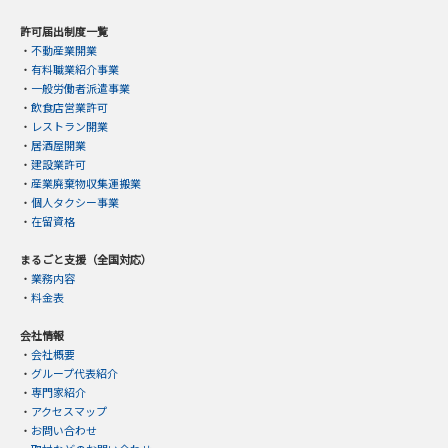
許可届出制度一覧
・
不動産業開業
・
有料職業紹介事業
・
一般労働者派遣事業
・
飲食店営業許可
・
レストラン開業
・
居酒屋開業
・
建設業許可
・
産業廃棄物収集運搬業
・
個人タクシー事業
・
在留資格
まるごと支援（全国対応）
・
業務内容
・
料金表
会社情報
・
会社概要
・
グループ代表紹介
・
専門家紹介
・
アクセスマップ
・
お問い合わせ