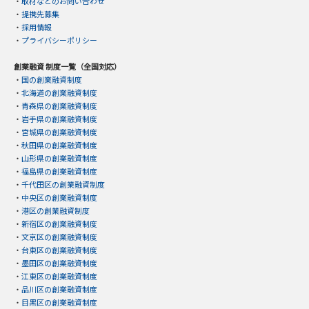
・
取材などのお問い合わせ
・
提携先募集
・
採用情報
・
プライバシーポリシー
創業融資 制度一覧（全国対応）
・
国の創業融資制度
・
北海道の創業融資制度
・
青森県の創業融資制度
・
岩手県の創業融資制度
・
宮城県の創業融資制度
・
秋田県の創業融資制度
・
山形県の創業融資制度
・
福島県の創業融資制度
・
千代田区の創業融資制度
・
中央区の創業融資制度
・
港区の創業融資制度
・
新宿区の創業融資制度
・
文京区の創業融資制度
・
台東区の創業融資制度
・
墨田区の創業融資制度
・
江東区の創業融資制度
・
品川区の創業融資制度
・
目黒区の創業融資制度