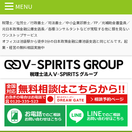
MENU
税理士／社労士／行政書士／司法書士／中小企業診断士／FP／元補助金審査員／
元日本政策金融公庫支店長／各種コンサルタントなどが常駐する他に類を見ない
ワンストップサービス
オフィスは池袋駅から徒歩3分の日本政策金融公庫池袋支店と同じビルです。起
業・経営の無料相談実施中