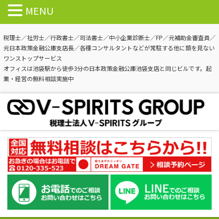
MENU
税理士／社労士／行政書士／司法書士／中小企業診断士／FP／元補助金審査員／
元日本政策金融公庫支店長／各種コンサルタントなどが常駐する他に類を見ない
ワンストップサービス
オフィスは池袋駅から徒歩3分の日本政策金融公庫池袋支店と同じビルです。起
業・経営の無料相談実施中