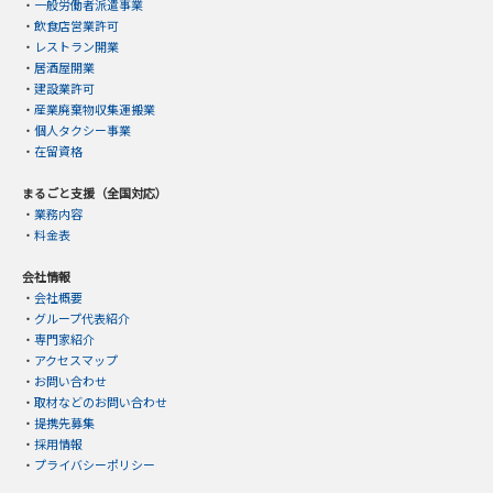
・
一般労働者派遣事業
・
飲食店営業許可
・
レストラン開業
・
居酒屋開業
・
建設業許可
・
産業廃棄物収集運搬業
・
個人タクシー事業
・
在留資格
まるごと支援（全国対応）
・
業務内容
・
料金表
会社情報
・
会社概要
・
グループ代表紹介
・
専門家紹介
・
アクセスマップ
・
お問い合わせ
・
取材などのお問い合わせ
・
提携先募集
・
採用情報
・
プライバシーポリシー