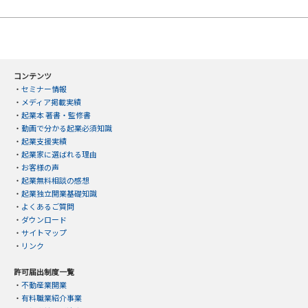
コンテンツ
・
セミナー情報
・
メディア掲載実績
・
起業本 著書・監修書
・
動画で分かる起業必須知識
・
起業支援実績
・
起業家に選ばれる理由
・
お客様の声
・
起業無料相談の感想
・
起業独立開業基礎知識
・
よくあるご質問
・
ダウンロード
・
サイトマップ
・
リンク
許可届出制度一覧
・
不動産業開業
・
有料職業紹介事業