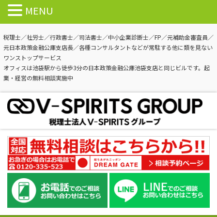
MENU
税理士／社労士／行政書士／司法書士／中小企業診断士／FP／元補助金審査員／
元日本政策金融公庫支店長／各種コンサルタントなどが常駐する他に類を見ない
ワンストップサービス
オフィスは池袋駅から徒歩3分の日本政策金融公庫池袋支店と同じビルです。起
業・経営の無料相談実施中