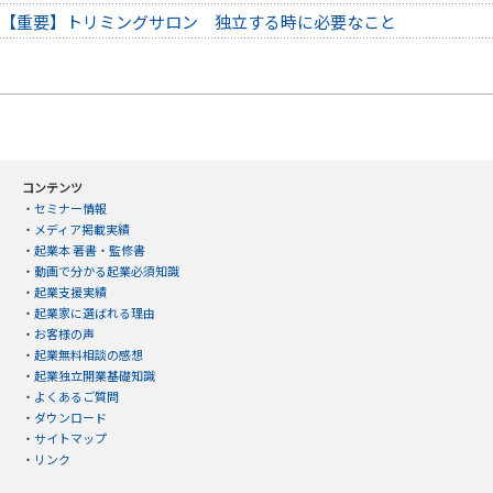
【重要】トリミングサロン 独立する時に必要なこと
コンテンツ
・
セミナー情報
・
メディア掲載実績
・
起業本 著書・監修書
・
動画で分かる起業必須知識
・
起業支援実績
・
起業家に選ばれる理由
・
お客様の声
・
起業無料相談の感想
・
起業独立開業基礎知識
・
よくあるご質問
・
ダウンロード
・
サイトマップ
・
リンク