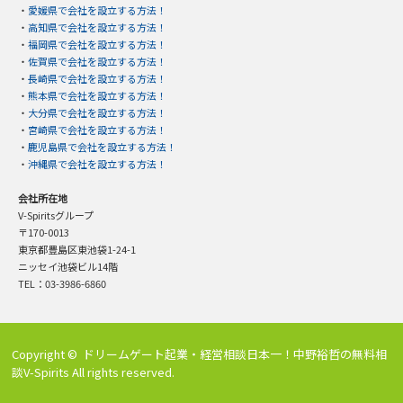
・
愛媛県で会社を設立する方法！
・
高知県で会社を設立する方法！
・
福岡県で会社を設立する方法！
・
佐賀県で会社を設立する方法！
・
長崎県で会社を設立する方法！
・
熊本県で会社を設立する方法！
・
大分県で会社を設立する方法！
・
宮崎県で会社を設立する方法！
・
鹿児島県で会社を設立する方法！
・
沖縄県で会社を設立する方法！
会社所在地
V-Spiritsグループ
〒170-0013
東京都豊島区東池袋1-24-1
ニッセイ池袋ビル14階
TEL：03-3986-6860
Copyright ©
ドリームゲート起業・経営相談日本一！中野裕哲の無料相
談V-Spirits
All rights reserved.