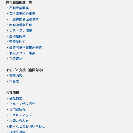
許可届出制度一覧
・
不動産業開業
・
有料職業紹介事業
・
一般労働者派遣事業
・
飲食店営業許可
・
レストラン開業
・
居酒屋開業
・
建設業許可
・
産業廃棄物収集運搬業
・
個人タクシー事業
・
在留資格
まるごと支援（全国対応）
・
業務内容
・
料金表
会社情報
・
会社概要
・
グループ代表紹介
・
専門家紹介
・
アクセスマップ
・
お問い合わせ
・
取材などのお問い合わせ
・
提携先募集