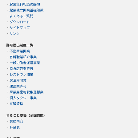
・
起業無料相談の感想
・
起業独立開業基礎知識
・
よくあるご質問
・
ダウンロード
・
サイトマップ
・
リンク
許可届出制度一覧
・
不動産業開業
・
有料職業紹介事業
・
一般労働者派遣事業
・
飲食店営業許可
・
レストラン開業
・
居酒屋開業
・
建設業許可
・
産業廃棄物収集運搬業
・
個人タクシー事業
・
在留資格
まるごと支援（全国対応）
・
業務内容
・
料金表