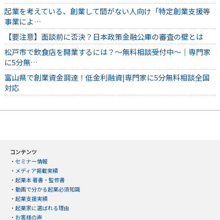
起業を考えている、創業して間がない人向け「特定創業支援等
事業によ…
【要注意】面談前に否決？日本政策金融公庫の審査の壁とは
松戸市で飲食店を開業するには？～無料相談受付中～｜専門家
に5分無…
富山県で創業資金調達！低金利融資|専門家に5分無料相談全国
対応
コンテンツ
・
セミナー情報
・
メディア掲載実績
・
起業本 著書・監修書
・
動画で分かる起業必須知識
・
起業支援実績
・
起業家に選ばれる理由
・
お客様の声