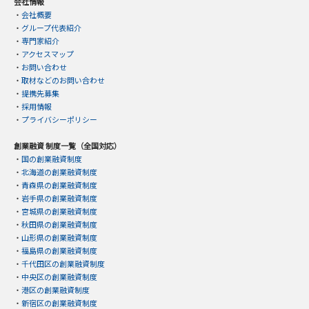
会社情報
・
会社概要
・
グループ代表紹介
・
専門家紹介
・
アクセスマップ
・
お問い合わせ
・
取材などのお問い合わせ
・
提携先募集
・
採用情報
・
プライバシーポリシー
創業融資 制度一覧（全国対応）
・
国の創業融資制度
・
北海道の創業融資制度
・
青森県の創業融資制度
・
岩手県の創業融資制度
・
宮城県の創業融資制度
・
秋田県の創業融資制度
・
山形県の創業融資制度
・
福島県の創業融資制度
・
千代田区の創業融資制度
・
中央区の創業融資制度
・
港区の創業融資制度
・
新宿区の創業融資制度