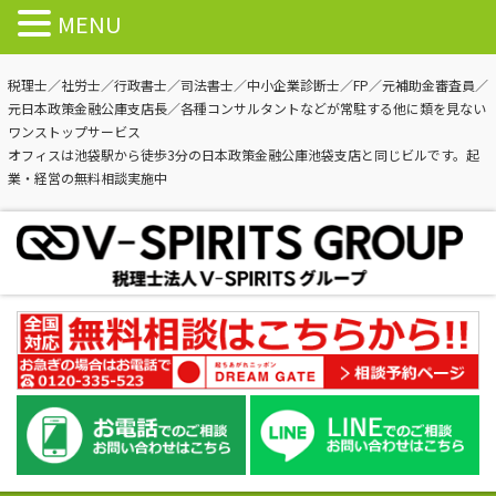
MENU
税理士／社労士／行政書士／司法書士／中小企業診断士／FP／元補助金審査員／
元日本政策金融公庫支店長／各種コンサルタントなどが常駐する他に類を見ない
ワンストップサービス
オフィスは池袋駅から徒歩3分の日本政策金融公庫池袋支店と同じビルです。起
業・経営の無料相談実施中