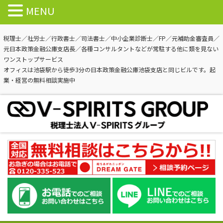
MENU
税理士／社労士／行政書士／司法書士／中小企業診断士／FP／元補助金審査員／
元日本政策金融公庫支店長／各種コンサルタントなどが常駐する他に類を見ない
ワンストップサービス
オフィスは池袋駅から徒歩3分の日本政策金融公庫池袋支店と同じビルです。起
業・経営の無料相談実施中