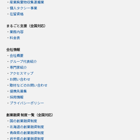
・
産業廃棄物収集運搬業
・
個人タクシー事業
・
在留資格
まるごと支援（全国対応）
・
業務内容
・
料金表
会社情報
・
会社概要
・
グループ代表紹介
・
専門家紹介
・
アクセスマップ
・
お問い合わせ
・
取材などのお問い合わせ
・
提携先募集
・
採用情報
・
プライバシーポリシー
創業融資 制度一覧（全国対応）
・
国の創業融資制度
・
北海道の創業融資制度
・
青森県の創業融資制度
・
岩手県の創業融資制度