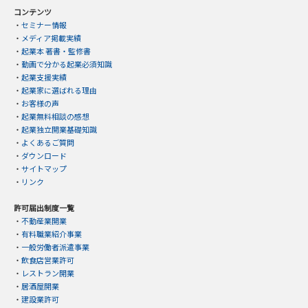
コンテンツ
・
セミナー情報
・
メディア掲載実績
・
起業本 著書・監修書
・
動画で分かる起業必須知識
・
起業支援実績
・
起業家に選ばれる理由
・
お客様の声
・
起業無料相談の感想
・
起業独立開業基礎知識
・
よくあるご質問
・
ダウンロード
・
サイトマップ
・
リンク
許可届出制度一覧
・
不動産業開業
・
有料職業紹介事業
・
一般労働者派遣事業
・
飲食店営業許可
・
レストラン開業
・
居酒屋開業
・
建設業許可