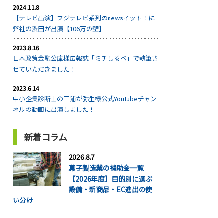
2024.11.8
【テレビ出演】フジテレビ系列のnewsイット！に
弊社の渋田が出演【106万の壁】
2023.8.16
日本政策金融公庫様広報誌「ミチしるべ」で執筆さ
せていただきました！
2023.6.14
中小企業診断士の三浦が弥生様公式Youtubeチャン
ネルの動画に出演しました！
新着コラム
2026.8.7
菓子製造業の補助金一覧
【2026年度】目的別に選ぶ
設備・新商品・EC進出の使
い分け
...