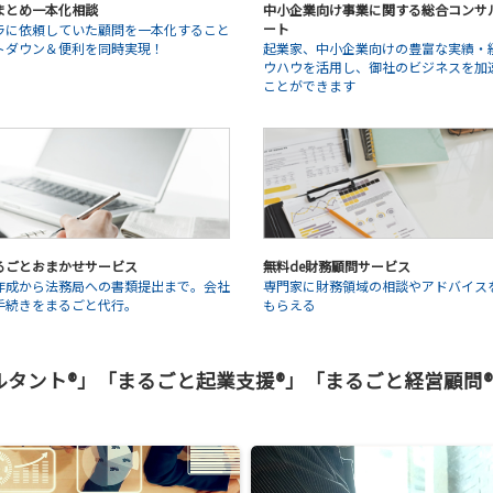
まとめ一本化相談
中小企業向け事業に関する総合コンサ
ート
ラに依頼していた顧問を一本化すること
トダウン＆便利を同時実現！
起業家、中小企業向けの豊富な実績・
ウハウを活用し、御社のビジネスを加
ことができます
るごとおまかせサービス
無料de財務顧問サービス
作成から法務局への書類提出まで。会社
専門家に財務領域の相談やアドバイス
手続きをまるごと代行。
もらえる
ント®」「まるごと起業支援®」「まるごと経営顧問®」はV