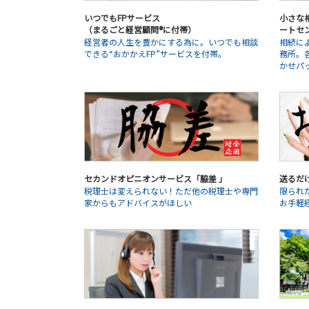
いつでもFPサービス
小さな相
（まるごと経営顧問®に付帯）
ートセ
経営者の人生を豊かにする為に。いつでも相談
相続に
できる“おかかえFP”サービスを付帯。
務所。
かせパ
セカンドオピニオンサービス「脇差 」
送るだ
税理士は変えられない！ただ他の税理士や専門
限られ
家からもアドバイスがほしい
お手軽