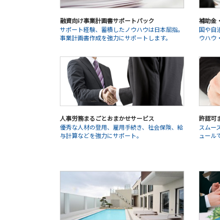
融資向け事業計画書サポートパック
補助金
サポート経験、蓄積したノウハウは日本屈指。
国や自
事業計画書作成を強力にサポートします。
ウハウ
人事労務まるごとおまかせサービス
許認可
優秀な人材の登用、雇用手続き、社会保険、給
スムー
与計算などを強力にサポート。
ュール