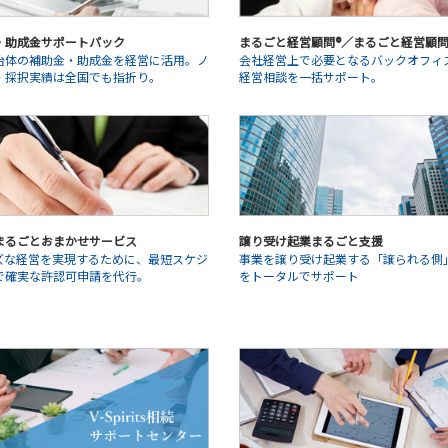
・助成金サポートパック
まるごと経営顧問®／まるごと経営顧問®L
治体の補助金・助成金を経営に活用。ノ
会社経営上で必要となるバックオフィ
・採択実績は全国でも指折り。
経営相談を一括サポート。
まるごとおまかせサービス
譲り受け起業まるごと支援
ズな経営を実現するために、最短スケジ
事業を譲り受け起業する「譲られる側
で確実な許認可申請を代行。
をトータルでサポート