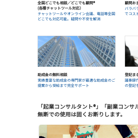
全国どこでも相談／どこでも顧問®
顧問お
(各種チャットツール対応）
バラバ
チャットツールやオンライン会議、電話等全国
でコス
どこでも対応可能。疑問や不安を解消
助成金の無料相談
登記ま
実績豊富な助成金の専門家が最適な助成金のご
議事録
提案から受給まで完全サポート
の登記
「起業コンサルタント®」「副業コンサルタ
無断での使用は固くお断りします。