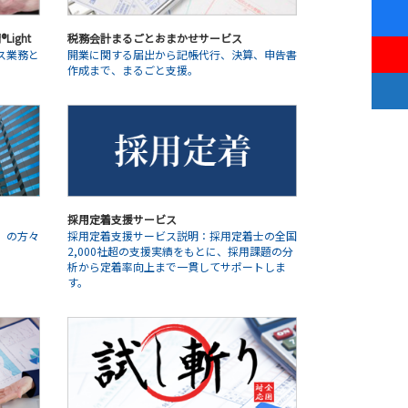
ight
税務会計まるごとおまかせサービス
ス業務と
開業に関する届出から記帳代行、決算、申告書
作成まで、まるごと支援。
採用定着支援サービス
」の方々
採用定着支援サービス説明：採用定着士の全国
2,000社超の支援実績をもとに、採用課題の分
析から定着率向上まで一貫してサポートしま
す。