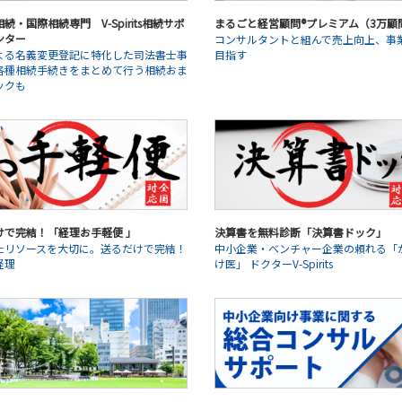
続・国際相続専門 V-Spirits相続サポ
まるごと経営顧問®プレミアム（3万顧
ンター
コンサルタントと組んで売上向上、事
よる名義変更登記に特化した司法書士事
目指す
各種相続手続きをまとめて行う相続おま
ックも
けで完結！「経理お手軽便 」
決算書を無料診断「決算書ドック」
たリソースを大切に。送るだけで完結！
中小企業・ベンチャー企業の頼れる「
経理
け医」 ドクターV-Spirits