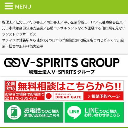
MENU
税理士／社労士／行政書士／司法書士／中小企業診断士／FP／元補助金審査員／
元日本政策金融公庫支店長／各種コンサルタントなどが常駐する他に類を見ない
ワンストップサービス
オフィスは池袋駅から徒歩3分の日本政策金融公庫池袋支店と同じビルです。起
業・経営の無料相談実施中