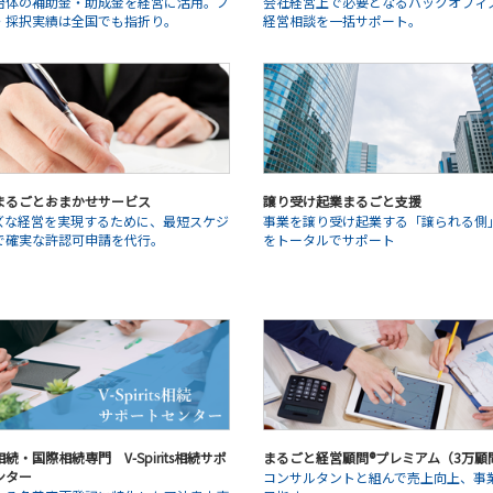
治体の補助金・助成金を経営に活用。ノ
会社経営上で必要となるバックオフィ
・採択実績は全国でも指折り。
経営相談を一括サポート。
まるごとおまかせサービス
譲り受け起業まるごと支援
ズな経営を実現するために、最短スケジ
事業を譲り受け起業する「譲られる側
で確実な許認可申請を代行。
をトータルでサポート
続・国際相続専門 V-Spirits相続サポ
まるごと経営顧問®プレミアム（3万顧
ンター
コンサルタントと組んで売上向上、事