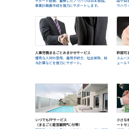
サポート経験、蓄積したノウハウは日本屈指。
国や自
事業計画書作成を強力にサポートします。
ウハウ
人事労務まるごとおまかせサービス
許認可
優秀な人材の登用、雇用手続き、社会保険、給
スムー
与計算などを強力にサポート。
ュール
いつでもFPサービス
小さな相
（まるごと経営顧問®に付帯）
ートセ