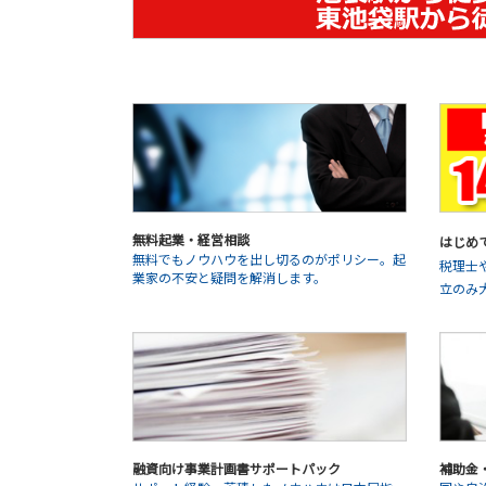
無料起業・経営相談
はじめ
無料でもノウハウを出し切るのがポリシー。起
税理士
業家の不安と疑問を解消します。
立のみ
融資向け事業計画書サポートパック
補助金