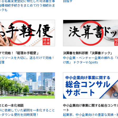
よる名義変更登記に特化した司法書士事
目指す
各種相続手続きをまとめて行う相続おま
ックも
けで完結！「経理お手軽便 」
決算書を無料診断「決算書ドック」
たリソースを大切に。送るだけで完結！
中小企業・ベンチャー企業の頼れる「
経理
け医」 ドクターV-Spirits
まとめ一本化相談
中小企業向け事業に関する総合コンサ
ート
ラに依頼していた顧問を一本化すること
トダウン＆便利を同時実現！
起業家、中小企業向けの豊富な実績・