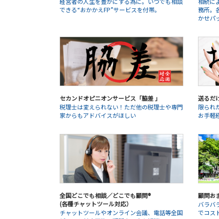
経営者の人生を豊かにする為に。いつでも相談
相続に
できる“おかかえFP”サービスを付帯。
務所。
かせパ
セカンドオピニオンサービス「脇差 」
送るだ
税理士は変えられない！ただ他の税理士や専門
限られ
家からもアドバイスがほしい
お手軽
全国どこでも相談／どこでも顧問®
顧問お
(各種チャットツール対応）
バラバ
チャットツールやオンライン会議、電話等全国
でコス