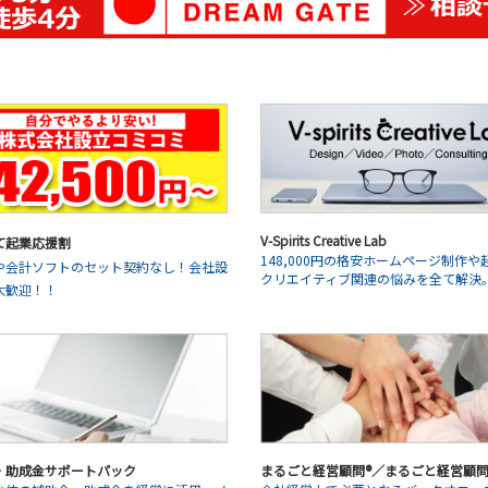
V-Spirits Creative Lab
て起業応援割
148,000円の格安ホームページ制作や
や会計ソフトのセット契約なし！会社設
クリエイティブ関連の悩みを全て解決
大歓迎！！
・助成金サポートパック
まるごと経営顧問®／まるごと経営顧問®L