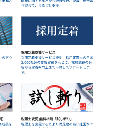
ス業務と
開業に関する届出から記帳代行、決算、申告書
作成まで、まるごと支援。
採用定着支援サービス
」の方々
採用定着支援サービス説明：採用定着士の全国
2,000社超の支援実績をもとに、採用課題の分
析から定着率向上まで一貫してサポートしま
す。
問）
税理士変更 無料相談「試し斬り」
業成長を
税理士を変更するとより満足度の高い経営がで