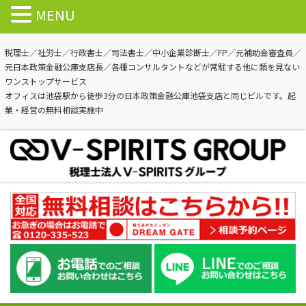
MENU
税理士／社労士／行政書士／司法書士／中小企業診断士／FP／元補助金審査員／
元日本政策金融公庫支店長／各種コンサルタントなどが常駐する他に類を見ない
ワンストップサービス
オフィスは池袋駅から徒歩3分の日本政策金融公庫池袋支店と同じビルです。起
業・経営の無料相談実施中