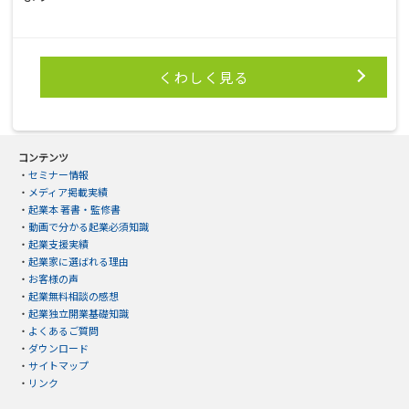
くわしく見る
コンテンツ
・
セミナー情報
・
メディア掲載実績
・
起業本 著書・監修書
・
動画で分かる起業必須知識
・
起業支援実績
・
起業家に選ばれる理由
・
お客様の声
・
起業無料相談の感想
・
起業独立開業基礎知識
・
よくあるご質問
・
ダウンロード
・
サイトマップ
・
リンク