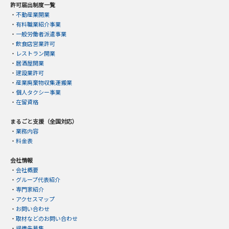
許可届出制度一覧
・
不動産業開業
・
有料職業紹介事業
・
一般労働者派遣事業
・
飲食店営業許可
・
レストラン開業
・
居酒屋開業
・
建設業許可
・
産業廃棄物収集運搬業
・
個人タクシー事業
・
在留資格
まるごと支援（全国対応）
・
業務内容
・
料金表
会社情報
・
会社概要
・
グループ代表紹介
・
専門家紹介
・
アクセスマップ
・
お問い合わせ
・
取材などのお問い合わせ
・
提携先募集