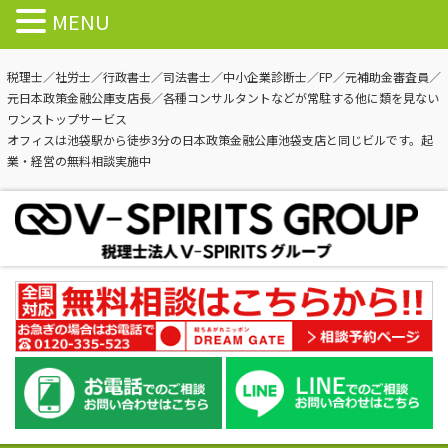
MENU
税理士／社労士／行政書士／司法書士／中小企業診断士／FP／元補助金審査員／
元日本政策金融公庫支店長／各種コンサルタントなどが常駐する他に類を見ない
ワンストップサービス
オフィスは池袋駅から徒歩3分の日本政策金融公庫池袋支店と同じビルです。起
業・経営の無料相談実施中