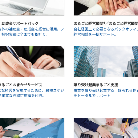
・助成金サポートパック
まるごと経営顧問®／まるごと経営顧問®L
治体の補助金・助成金を経営に活用。ノ
会社経営上で必要となるバックオフィ
・採択実績は全国でも指折り。
経営相談を一括サポート。
まるごとおまかせサービス
譲り受け起業まるごと支援
ズな経営を実現するために、最短スケジ
事業を譲り受け起業する「譲られる側
で確実な許認可申請を代行。
をトータルでサポート