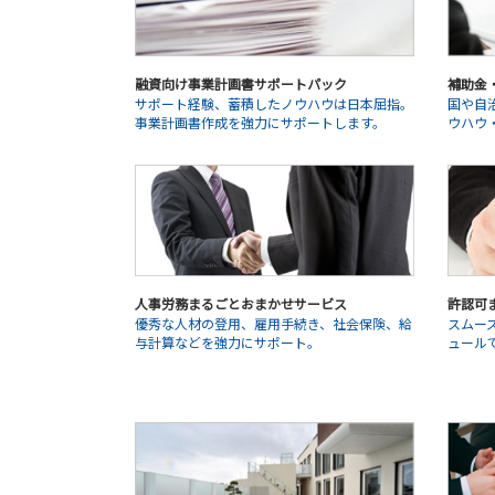
融資向け事業計画書サポートパック
補助金
サポート経験、蓄積したノウハウは日本屈指。
国や自
事業計画書作成を強力にサポートします。
ウハウ
人事労務まるごとおまかせサービス
許認可
優秀な人材の登用、雇用手続き、社会保険、給
スムー
与計算などを強力にサポート。
ュール