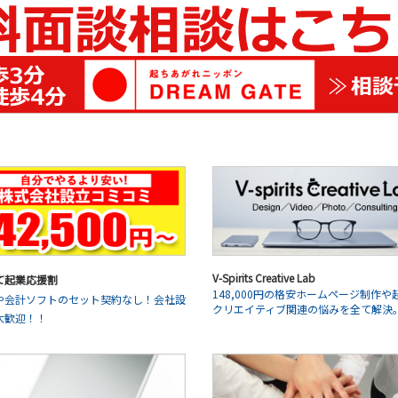
V-Spirits Creative Lab
て起業応援割
148,000円の格安ホームページ制作や
や会計ソフトのセット契約なし！会社設
クリエイティブ関連の悩みを全て解決
大歓迎！！