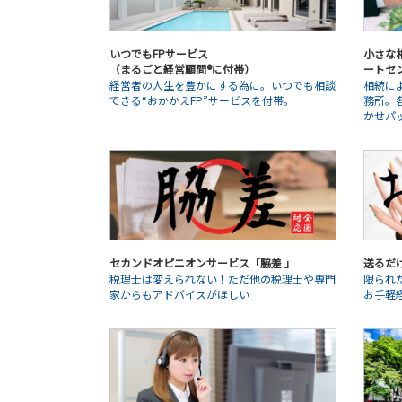
いつでもFPサービス
小さな相
（まるごと経営顧問®に付帯）
ートセ
経営者の人生を豊かにする為に。いつでも相談
相続に
できる“おかかえFP”サービスを付帯。
務所。
かせパ
セカンドオピニオンサービス「脇差 」
送るだ
税理士は変えられない！ただ他の税理士や専門
限られ
家からもアドバイスがほしい
お手軽