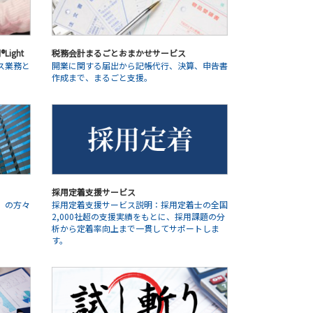
ight
税務会計まるごとおまかせサービス
ス業務と
開業に関する届出から記帳代行、決算、申告書
作成まで、まるごと支援。
採用定着支援サービス
」の方々
採用定着支援サービス説明：採用定着士の全国
2,000社超の支援実績をもとに、採用課題の分
析から定着率向上まで一貫してサポートしま
す。