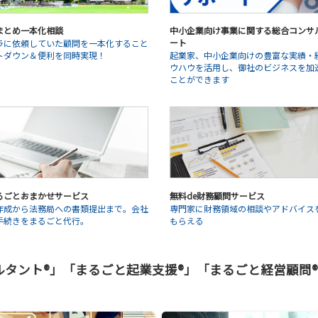
まとめ一本化相談
中小企業向け事業に関する総合コンサ
ート
ラに依頼していた顧問を一本化すること
トダウン＆便利を同時実現！
起業家、中小企業向けの豊富な実績・
ウハウを活用し、御社のビジネスを加
ことができます
るごとおまかせサービス
無料de財務顧問サービス
作成から法務局への書類提出まで。会社
専門家に財務領域の相談やアドバイス
手続きをまるごと代行。
もらえる
ント®」「まるごと起業支援®」「まるごと経営顧問®」はV