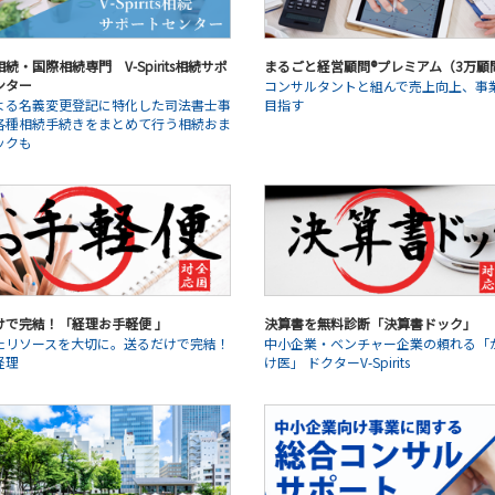
続・国際相続専門 V-Spirits相続サポ
まるごと経営顧問®プレミアム（3万顧
ンター
コンサルタントと組んで売上向上、事
よる名義変更登記に特化した司法書士事
目指す
各種相続手続きをまとめて行う相続おま
ックも
けで完結！「経理お手軽便 」
決算書を無料診断「決算書ドック」
たリソースを大切に。送るだけで完結！
中小企業・ベンチャー企業の頼れる「
経理
け医」 ドクターV-Spirits