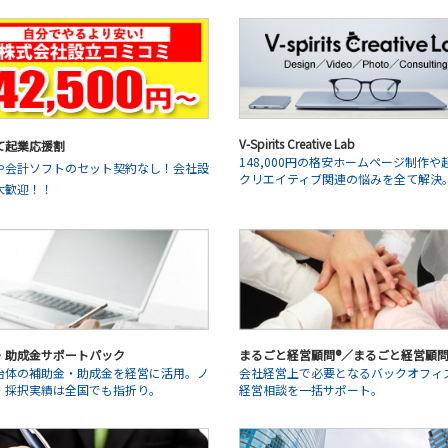
V-Spirits Creative Lab
て起業応援割
148,000円の格安ホームページ制作や
や会計ソフトのセット契約なし！会社設
クリエイティブ関連の悩みを全て解決
大歓迎！！
・助成金サポートパック
まるごと経営顧問®／まるごと経営顧問®L
治体の補助金・助成金を経営に活用。ノ
会社経営上で必要となるバックオフィ
・採択実績は全国でも指折り。
経営相談を一括サポート。