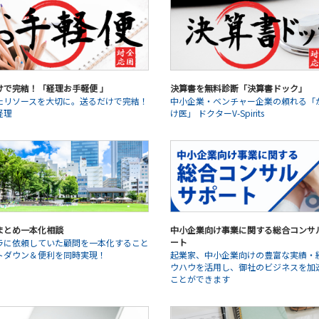
けで完結！「経理お手軽便 」
決算書を無料診断「決算書ドック」
たリソースを大切に。送るだけで完結！
中小企業・ベンチャー企業の頼れる「
経理
け医」 ドクターV-Spirits
まとめ一本化相談
中小企業向け事業に関する総合コンサ
ート
ラに依頼していた顧問を一本化すること
トダウン＆便利を同時実現！
起業家、中小企業向けの豊富な実績・
ウハウを活用し、御社のビジネスを加
ことができます