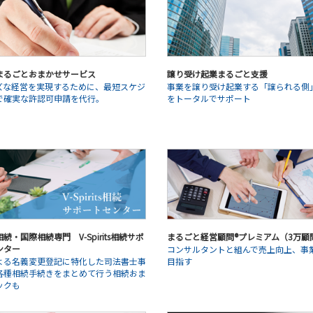
まるごとおまかせサービス
譲り受け起業まるごと支援
ズな経営を実現するために、最短スケジ
事業を譲り受け起業する「譲られる側
で確実な許認可申請を代行。
をトータルでサポート
続・国際相続専門 V-Spirits相続サポ
まるごと経営顧問®プレミアム（3万顧
ンター
コンサルタントと組んで売上向上、事
よる名義変更登記に特化した司法書士事
目指す
各種相続手続きをまとめて行う相続おま
ックも