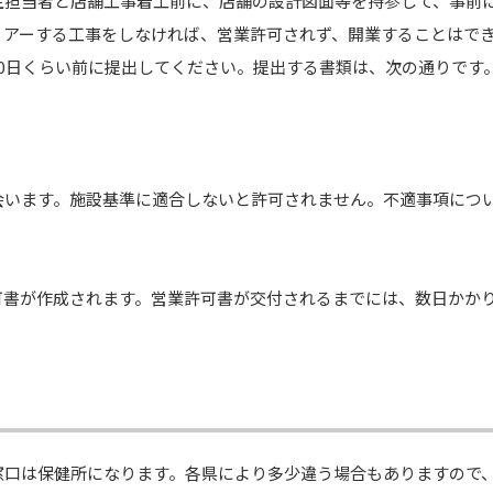
生担当者と店舗工事着工前に、店舗の設計図面等を持参して、事前
リアーする工事をしなければ、営業許可されず、開業することはで
0日くらい前に提出してください。提出する書類は、次の通りです
会います。施設基準に適合しないと許可されません。不適事項につ
可書が作成されます。営業許可書が交付されるまでには、数日かか
窓口は保健所になります。各県により多少違う場合もありますので