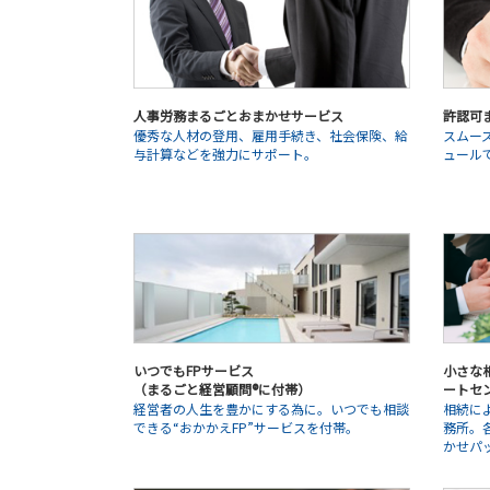
人事労務まるごとおまかせサービス
許認可
優秀な人材の登用、雇用手続き、社会保険、給
スムー
与計算などを強力にサポート。
ュール
いつでもFPサービス
小さな相
（まるごと経営顧問®に付帯）
ートセ
経営者の人生を豊かにする為に。いつでも相談
相続に
できる“おかかえFP”サービスを付帯。
務所。
かせパ