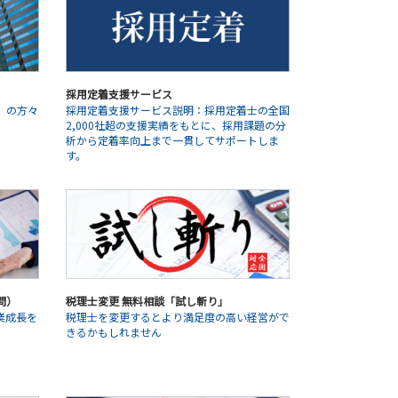
採用定着支援サービス
」の方々
採用定着支援サービス説明：採用定着士の全国
2,000社超の支援実績をもとに、採用課題の分
析から定着率向上まで一貫してサポートしま
す。
問）
税理士変更 無料相談「試し斬り」
業成長を
税理士を変更するとより満足度の高い経営がで
きるかもしれません