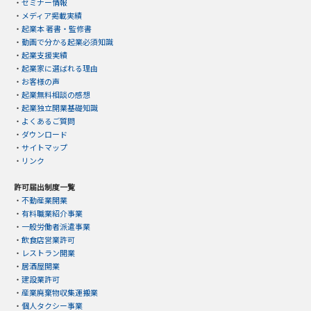
・
セミナー情報
・
メディア掲載実績
・
起業本 著書・監修書
・
動画で分かる起業必須知識
・
起業支援実績
・
起業家に選ばれる理由
・
お客様の声
・
起業無料相談の感想
・
起業独立開業基礎知識
・
よくあるご質問
・
ダウンロード
・
サイトマップ
・
リンク
許可届出制度一覧
・
不動産業開業
・
有料職業紹介事業
・
一般労働者派遣事業
・
飲食店営業許可
・
レストラン開業
・
居酒屋開業
・
建設業許可
・
産業廃棄物収集運搬業
・
個人タクシー事業