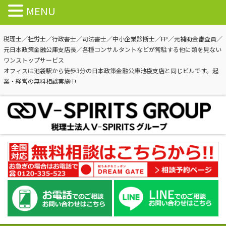
MENU
税理士／社労士／行政書士／司法書士／中小企業診断士／FP／元補助金審査員／
元日本政策金融公庫支店長／各種コンサルタントなどが常駐する他に類を見ない
ワンストップサービス
オフィスは池袋駅から徒歩3分の日本政策金融公庫池袋支店と同じビルです。起
業・経営の無料相談実施中