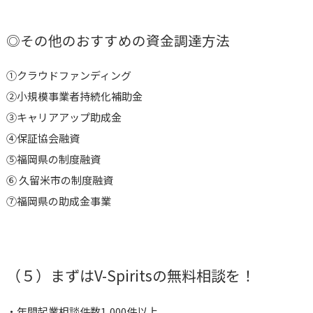
◎その他のおすすめの資金調達方法
①
クラウドファンディング
②小規模事業者持続化補助金
③キャリアアップ助成金
④保証協会融資
⑤
福岡県の制度融資
⑥
久留米市の制度融資
⑦福岡県の助成金事業
（５）まずはV-Spiritsの無料相談を！
・年間起業相談件数1,000件以上