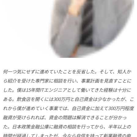
何一つ気にせずに進めていたことを反省した。そして、知人か
ら紹介を受けた専門家に相談を行い、事業計画を見直すことに
した。僕は15年間ITエンジニアとして働いてきた経験は十分に
ある。飲食店を開くには300万円と自己資金は少なかったが、こ
れから僕が進めていく事業では、自己資金に加えて300万円程度
融資が受けられれば、資金の問題は解消できることが分かっ
た。日本政策金融公庫に融資の相談を行ってから、半年以上の
時間が経過してしまったが、今なら自信を持って創業融資の申