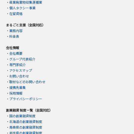
・
産業廃棄物収集運搬業
・
個人タクシー事業
・
在留資格
まるごと支援（全国対応）
・
業務内容
・
料金表
会社情報
・
会社概要
・
グループ代表紹介
・
専門家紹介
・
アクセスマップ
・
お問い合わせ
・
取材などのお問い合わせ
・
提携先募集
・
採用情報
・
プライバシーポリシー
創業融資 制度一覧（全国対応）
・
国の創業融資制度
・
北海道の創業融資制度
・
青森県の創業融資制度
・
岩手県の創業融資制度