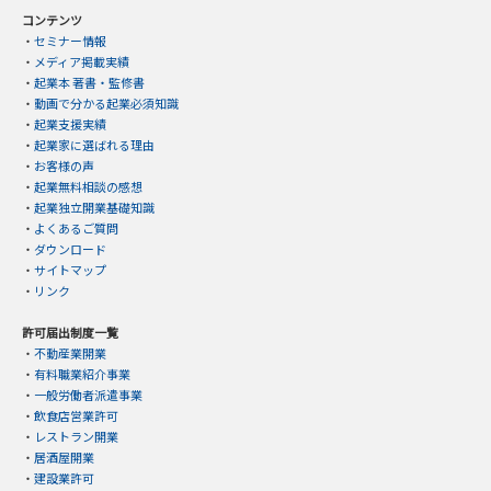
コンテンツ
・
セミナー情報
・
メディア掲載実績
・
起業本 著書・監修書
・
動画で分かる起業必須知識
・
起業支援実績
・
起業家に選ばれる理由
・
お客様の声
・
起業無料相談の感想
・
起業独立開業基礎知識
・
よくあるご質問
・
ダウンロード
・
サイトマップ
・
リンク
許可届出制度一覧
・
不動産業開業
・
有料職業紹介事業
・
一般労働者派遣事業
・
飲食店営業許可
・
レストラン開業
・
居酒屋開業
・
建設業許可