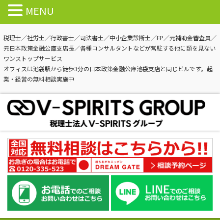
MENU
税理士／社労士／行政書士／司法書士／中小企業診断士／FP／元補助金審査員／
元日本政策金融公庫支店長／各種コンサルタントなどが常駐する他に類を見ない
ワンストップサービス
オフィスは池袋駅から徒歩3分の日本政策金融公庫池袋支店と同じビルです。起
業・経営の無料相談実施中