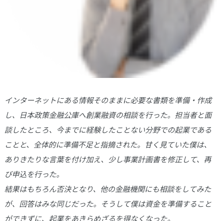
インターネットにある情報そのままに必要な書類を準備・作成
し、日本政策金融公庫へ創業融資の相談を行った。担当者と面
談したところ、今までに経験したことない分野での起業である
ことと、全体的に準備不足と指摘された。甘く見ていた僕は、
ありきたりな言葉を付け加え、少し事業計画書を修正して、再
び申込を行った。
結果はもちろん否決となり、他の金融機関にも相談をしてみた
が、回答はみな同じだった。そうして僕は資金を準備すること
ができずに、起業をあきらめざるを得なくなった。