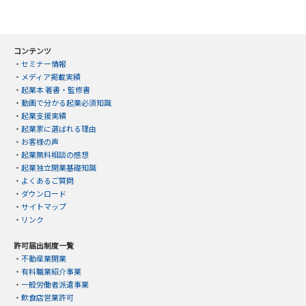
コンテンツ
・
セミナー情報
・
メディア掲載実績
・
起業本 著書・監修書
・
動画で分かる起業必須知識
・
起業支援実績
・
起業家に選ばれる理由
・
お客様の声
・
起業無料相談の感想
・
起業独立開業基礎知識
・
よくあるご質問
・
ダウンロード
・
サイトマップ
・
リンク
許可届出制度一覧
・
不動産業開業
・
有料職業紹介事業
・
一般労働者派遣事業
・
飲食店営業許可