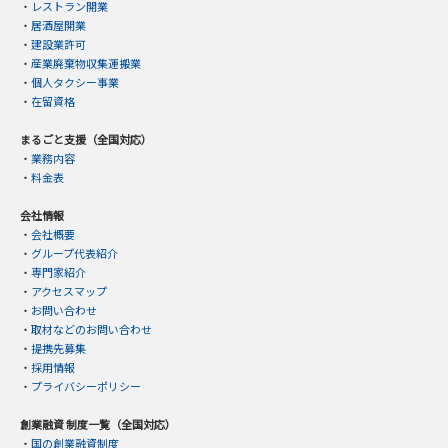
・
レストラン開業
・
居酒屋開業
・
建設業許可
・
産業廃棄物収集運搬業
・
個人タクシー事業
・
在留資格
まるごと支援（全国対応）
・
業務内容
・
料金表
会社情報
・
会社概要
・
グループ代表紹介
・
専門家紹介
・
アクセスマップ
・
お問い合わせ
・
取材などのお問い合わせ
・
提携先募集
・
採用情報
・
プライバシーポリシー
創業融資 制度一覧（全国対応）
・
国の創業融資制度