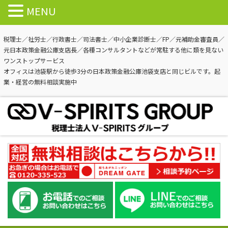
MENU
税理士／社労士／行政書士／司法書士／中小企業診断士／FP／元補助金審査員／
元日本政策金融公庫支店長／各種コンサルタントなどが常駐する他に類を見ない
ワンストップサービス
オフィスは池袋駅から徒歩3分の日本政策金融公庫池袋支店と同じビルです。起
業・経営の無料相談実施中