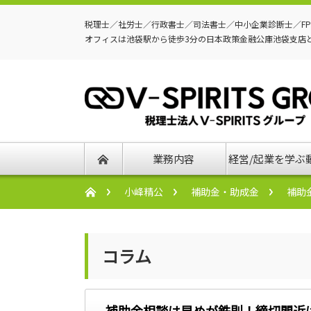
税理士／社労士／行政書士／司法書士／中小企業診断士／F
オフィスは池袋駅から徒歩3分の日本政策金融公庫池袋支店
業務内容
経営/起業を学ぶ
小峰精公
補助金・助成金
補助
コラム
補助金相談は早めが鉄則！締切間近