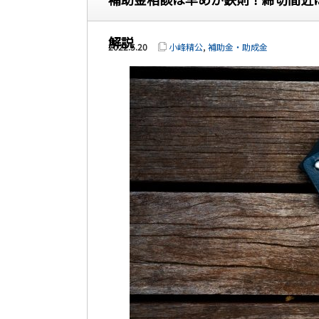
解説
2022.5.20
小峰精公
,
補助金・助成金