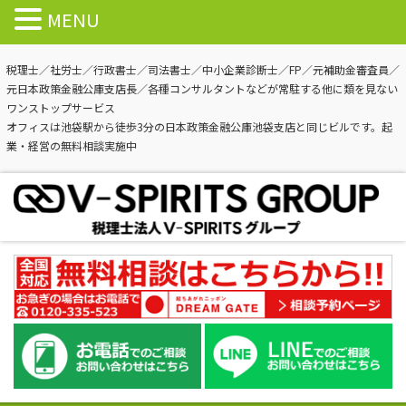
MENU
税理士／社労士／行政書士／司法書士／中小企業診断士／FP／元補助金審査員／
元日本政策金融公庫支店長／各種コンサルタントなどが常駐する他に類を見ない
ワンストップサービス
オフィスは池袋駅から徒歩3分の日本政策金融公庫池袋支店と同じビルです。起
業・経営の無料相談実施中