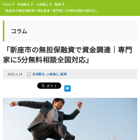
Home
多胡藤夫
小峰精公
融資
「新座市の無担保融資で資金調達｜専門家に5分無料相談全国対応」
コラム
「新座市の無担保融資で資金調達｜専門
家に5分無料相談全国対応」
2025.1.14
多胡藤夫
,
小峰精公
,
融資