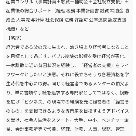
起業コンサル（事業計画＋融資＋補助金＋会社設立支援）＋
起業後の総合サポート（経理 税務 事業計画書 融資 補助金 助
成金 人事 給与計算 社会保険 法務 許認可 公庫連携 認定支援
機関）など
【略歴】
経営者である父の元に生まれ、幼き頃より経営者になること
を目標として過ごす。バブル崩壊の影響を受け経営が悪化。
一家離散に近い貧困状況を経験し、「経営者の支援」をライ
フワークとしたいと決意。それに役立ちそうな各種資格を学
生時代を中心に取得。同じく経営者であるメンターの伯父よ
り、単に書類や手続を追求する専門家としてではなく、視野
を広げ「ビジネス」の現場での経験を元に経営者の「経営そ
のもの」を支援できるような専門家を目指すようアドバイス
を受け、社会人生活をスタート。大手、中小、ベンチャー企
業、会計事務所等で営業、経理、財務、人事、総務、管理