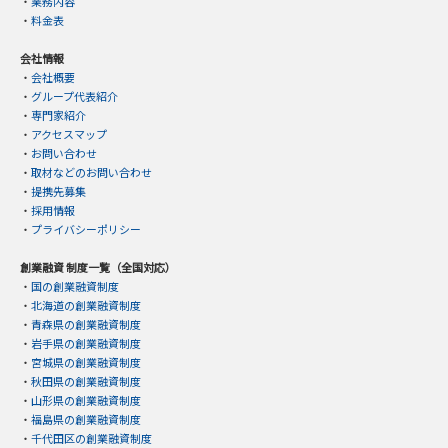
・
業務内容
・
料金表
会社情報
・
会社概要
・
グループ代表紹介
・
専門家紹介
・
アクセスマップ
・
お問い合わせ
・
取材などのお問い合わせ
・
提携先募集
・
採用情報
・
プライバシーポリシー
創業融資 制度一覧（全国対応）
・
国の創業融資制度
・
北海道の創業融資制度
・
青森県の創業融資制度
・
岩手県の創業融資制度
・
宮城県の創業融資制度
・
秋田県の創業融資制度
・
山形県の創業融資制度
・
福島県の創業融資制度
・
千代田区の創業融資制度