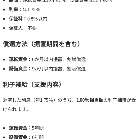
利率：
年1.75％
保証料：
0.8％以内
保証人：
不要
償還方法（据置期間を含む）
運転資金：
6か月以内据置、割賦償還
設備資金：
9か月以内据置、割賦償還
利子補給（支援内容）
返済した利息（年1.75％）のうち、
1.00％相当額
の利子補給が受
けられます。
運転資金：
5年間
設備資金：
6年間