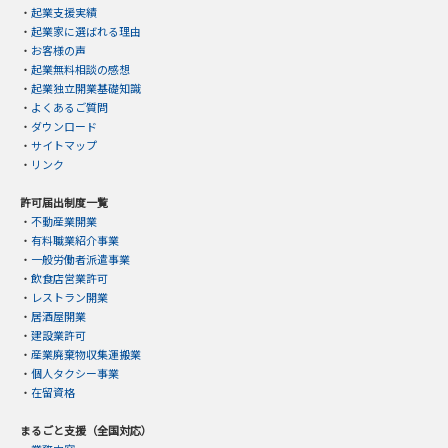
・
起業支援実績
・
起業家に選ばれる理由
・
お客様の声
・
起業無料相談の感想
・
起業独立開業基礎知識
・
よくあるご質問
・
ダウンロード
・
サイトマップ
・
リンク
許可届出制度一覧
・
不動産業開業
・
有料職業紹介事業
・
一般労働者派遣事業
・
飲食店営業許可
・
レストラン開業
・
居酒屋開業
・
建設業許可
・
産業廃棄物収集運搬業
・
個人タクシー事業
・
在留資格
まるごと支援（全国対応）