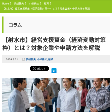
Home
多胡藤夫
小峰精公
融資
【射水市】経営支援資金（経済変動対策枠）とは？対象企業や申請方法を解説
コラム
【射水市】経営支援資金（経済変動対策
枠）とは？対象企業や申請方法を解説
2024.3.21
多胡藤夫
,
小峰精公
,
融資