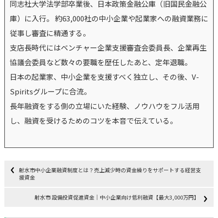
同志社大学法学部卒業後、日本政策金融公庫（旧国民金融公
庫）に入行。 約63,000社の中小企業や起業家への融資業務に
従事し審査に精通する。
支店長時代にはベンチャー企業支援審査会委員長、企業再生
協議会委員など数々の要職を歴任したあと、定年退職。
日本の起業家、中小企業を支援すべく独立し、その後、V-
Spiritsグループに合流。
長年融資をする側の立場にいた経験、ノウハウをフル活用
し、融資を受けるためのコツを本音で伝えている。
射水市中小企業融資制度とは？売上減少時の資金繰りをサポートする経営支
援資金
射水市 設備投資促進資金｜中小企業向け低利融資【最大3,000万円】