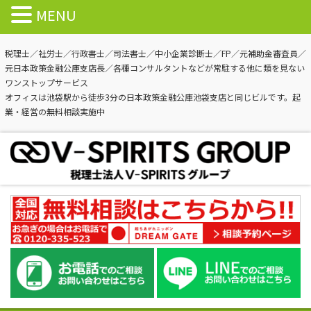
MENU
税理士／社労士／行政書士／司法書士／中小企業診断士／FP／元補助金審査員／
元日本政策金融公庫支店長／各種コンサルタントなどが常駐する他に類を見ない
ワンストップサービス
オフィスは池袋駅から徒歩3分の日本政策金融公庫池袋支店と同じビルです。起
業・経営の無料相談実施中