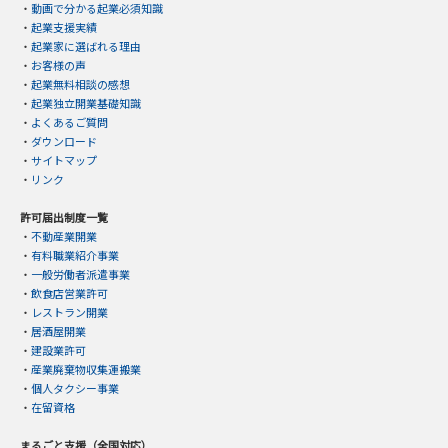
・
動画で分かる起業必須知識
・
起業支援実績
・
起業家に選ばれる理由
・
お客様の声
・
起業無料相談の感想
・
起業独立開業基礎知識
・
よくあるご質問
・
ダウンロード
・
サイトマップ
・
リンク
許可届出制度一覧
・
不動産業開業
・
有料職業紹介事業
・
一般労働者派遣事業
・
飲食店営業許可
・
レストラン開業
・
居酒屋開業
・
建設業許可
・
産業廃棄物収集運搬業
・
個人タクシー事業
・
在留資格
まるごと支援（全国対応）