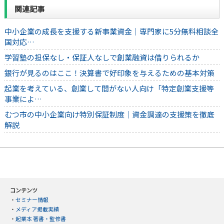
関連記事
中小企業の成長を支援する新事業資金｜専門家に5分無料相談全
国対応…
学習塾の担保なし・保証人なしで創業融資は借りられるか
銀行が見るのはここ！決算書で好印象を与えるための基本対策
起業を考えている、創業して間がない人向け「特定創業支援等
事業によ…
むつ市の中小企業向け特別保証制度｜資金調達の支援策を徹底
解説
コンテンツ
・
セミナー情報
・
メディア掲載実績
・
起業本 著書・監修書