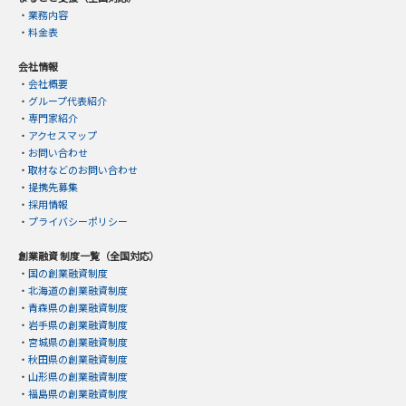
・
業務内容
・
料金表
会社情報
・
会社概要
・
グループ代表紹介
・
専門家紹介
・
アクセスマップ
・
お問い合わせ
・
取材などのお問い合わせ
・
提携先募集
・
採用情報
・
プライバシーポリシー
創業融資 制度一覧（全国対応）
・
国の創業融資制度
・
北海道の創業融資制度
・
青森県の創業融資制度
・
岩手県の創業融資制度
・
宮城県の創業融資制度
・
秋田県の創業融資制度
・
山形県の創業融資制度
・
福島県の創業融資制度