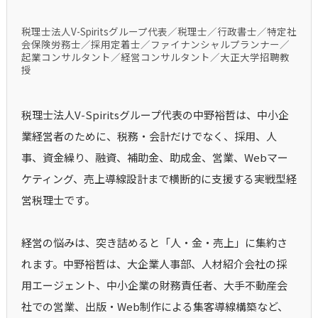
税理士法人V-Spiritsグループ代表／税理士／行政書士／特定社
会保険労務士／採用定着士／ファイナンシャルプランナー／
起業コンサルタント／経営コンサルタント／大正大学招聘教
授
税理士法人V-Spiritsグループ代表の中野裕哲は、中小企
業経営者のために、税務・会計だけでなく、採用、人
事、資金繰り、融資、補助金、助成金、営業、Webマー
ケティング、売上導線設計まで横断的に支援する実戦型経
営税理士です。
経営の悩みは、突き詰めると「人・金・売上」に集約さ
れます。中野裕哲は、大企業人事部、人材紹介会社の採
用エージェント、中小企業の財務責任者、大手不動産会
社での営業、出版・Web制作による集客導線構築など、