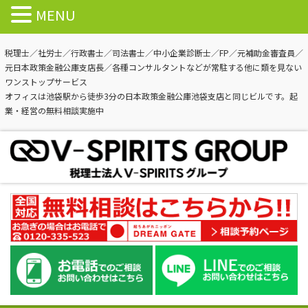
MENU
税理士／社労士／行政書士／司法書士／中小企業診断士／FP／元補助金審査員／
元日本政策金融公庫支店長／各種コンサルタントなどが常駐する他に類を見ない
ワンストップサービス
オフィスは池袋駅から徒歩3分の日本政策金融公庫池袋支店と同じビルです。起
業・経営の無料相談実施中