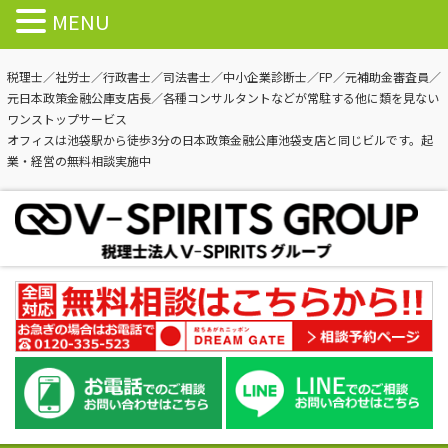
MENU
税理士／社労士／行政書士／司法書士／中小企業診断士／FP／元補助金審査員／
元日本政策金融公庫支店長／各種コンサルタントなどが常駐する他に類を見ない
ワンストップサービス
オフィスは池袋駅から徒歩3分の日本政策金融公庫池袋支店と同じビルです。起
業・経営の無料相談実施中