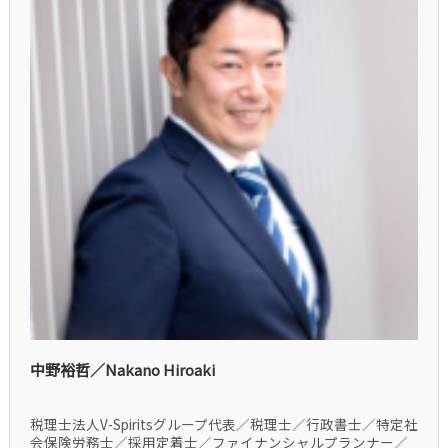
中野裕哲／Nakano Hiroaki
税理士法人V-Spiritsグループ代表／税理士／行政書士／特定社
会保険労務士／採用定着士／ファイナンシャルプランナー／