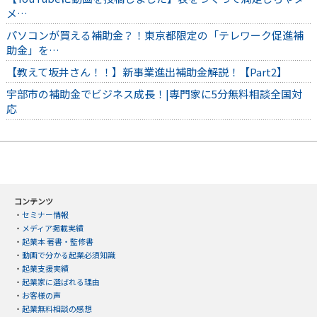
メ…
パソコンが買える補助金？！東京都限定の「テレワーク促進補
助金」を…
【教えて坂井さん！！】新事業進出補助金解説！【Part2】
宇部市の補助金でビジネス成長！|専門家に5分無料相談全国対
応
コンテンツ
・
セミナー情報
・
メディア掲載実績
・
起業本 著書・監修書
・
動画で分かる起業必須知識
・
起業支援実績
・
起業家に選ばれる理由
・
お客様の声
・
起業無料相談の感想