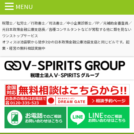
MENU
税理士／社労士／行政書士／司法書士／中小企業診断士／FP／元補助金審査員／
元日本政策金融公庫支店長／各種コンサルタントなどが常駐する他に類を見ない
ワンストップサービス
オフィスは池袋駅から徒歩3分の日本政策金融公庫池袋支店と同じビルです。起
業・経営の無料相談実施中