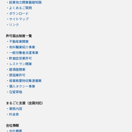
・
起業独立開業基礎知識
・
よくあるご質問
・
ダウンロード
・
サイトマップ
・
リンク
許可届出制度一覧
・
不動産業開業
・
有料職業紹介事業
・
一般労働者派遣事業
・
飲食店営業許可
・
レストラン開業
・
居酒屋開業
・
建設業許可
・
産業廃棄物収集運搬業
・
個人タクシー事業
・
在留資格
まるごと支援（全国対応）
・
業務内容
・
料金表
会社情報
・
会社概要