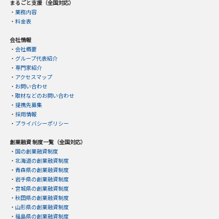
まるごと支援（全国対応）
・
業務内容
・
料金表
会社情報
・
会社概要
・
グループ代表紹介
・
専門家紹介
・
アクセスマップ
・
お問い合わせ
・
取材などのお問い合わせ
・
提携先募集
・
採用情報
・
プライバシーポリシー
創業融資 制度一覧（全国対応）
・
国の創業融資制度
・
北海道の創業融資制度
・
青森県の創業融資制度
・
岩手県の創業融資制度
・
宮城県の創業融資制度
・
秋田県の創業融資制度
・
山形県の創業融資制度
・
福島県の創業融資制度