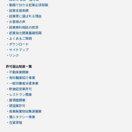
・
動画で分かる起業必須知識
・
起業支援実績
・
起業家に選ばれる理由
・
お客様の声
・
起業無料相談の感想
・
起業独立開業基礎知識
・
よくあるご質問
・
ダウンロード
・
サイトマップ
・
リンク
許可届出制度一覧
・
不動産業開業
・
有料職業紹介事業
・
一般労働者派遣事業
・
飲食店営業許可
・
レストラン開業
・
居酒屋開業
・
建設業許可
・
産業廃棄物収集運搬業
・
個人タクシー事業
・
在留資格