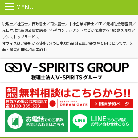
MENU
税理士／社労士／行政書士／司法書士／中小企業診断士／FP／元補助金審査員／
元日本政策金融公庫支店長／各種コンサルタントなどが常駐する他に類を見ない
ワンストップサービス
オフィスは池袋駅から徒歩3分の日本政策金融公庫池袋支店と同じビルです。起
業・経営の無料相談実施中