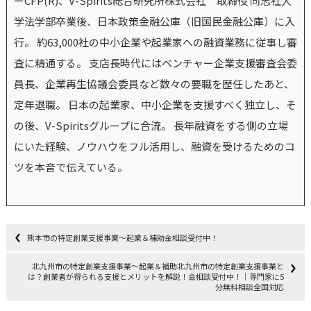
ーCFP(R)、V-Spirits総合研究所株式会社 取締役 同志社大
学法学部卒業後、日本政策金融公庫（旧国民金融公庫）に入
行。 約63,000社の中小企業や起業家への融資業務に従事し審
査に精通する。 支店長時代にはベンチャー企業支援審査会委
員長、企業再生協議会委員など数々の要職を歴任したあと、
定年退職。 日本の起業家、中小企業を支援すべく独立し、そ
の後、V-Spiritsグループに合流。 長年融資をする側の立場
にいた経験、ノウハウをフル活用し、融資を受けるためのコ
ツを本音で伝えている。
熊本市の特定創業支援事業～起業＆補助金相談受付中！
北九州市の特定創業支援事業～起業＆補助北九州市の特定創業支援事業と
は？創業者が得られる支援とメリットを解説！金相談受付中！｜専門家に5
分無料相談全国対応