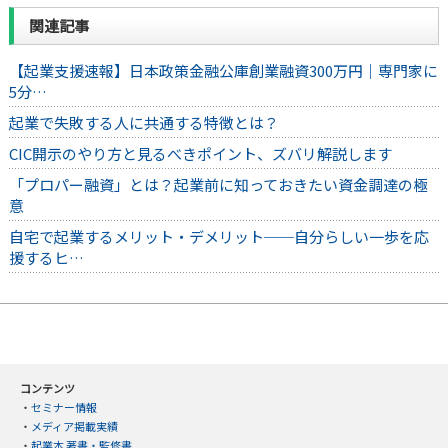
関連記事
【起業支援速報】日本政策金融公庫創業融資300万円｜専門家に
5分…
起業で失敗する人に共通する特徴とは？
CIC開示のやり方と見るべきポイント、ズバリ解説します
「プロパー融資」とは？起業前に知っておきたい資金調達の極
意
自宅で起業するメリット・デメリット──自分らしい一歩を応
援するヒ…
コンテンツ
・
セミナー情報
・
メディア掲載実績
・
起業本 著書・監修書