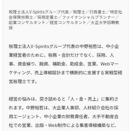
税理士法人V-Spiritsグループ代表／税理士／行政書士／特定社
会保険労務士／採用定着士／ファイナンシャルプランナー／
起業コンサルタント／経営コンサルタント／大正大学招聘教
授
税理士法人V-Spiritsグループ代表の中野裕哲は、中小企
業経営者のために、税務・会計だけでなく、採用、人
事、資金繰り、融資、補助金、助成金、営業、Webマー
ケティング、売上導線設計まで横断的に支援する実戦型経
営税理士です。
経営の悩みは、突き詰めると「人・金・売上」に集約さ
れます。中野裕哲は、大企業人事部、人材紹介会社の採
用エージェント、中小企業の財務責任者、大手不動産会
社での営業、出版・Web制作による集客導線構築など、