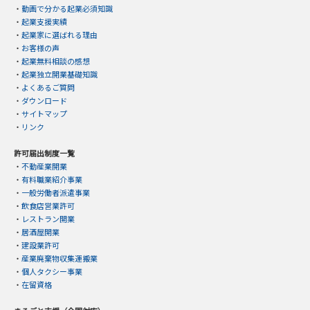
・
動画で分かる起業必須知識
・
起業支援実績
・
起業家に選ばれる理由
・
お客様の声
・
起業無料相談の感想
・
起業独立開業基礎知識
・
よくあるご質問
・
ダウンロード
・
サイトマップ
・
リンク
許可届出制度一覧
・
不動産業開業
・
有料職業紹介事業
・
一般労働者派遣事業
・
飲食店営業許可
・
レストラン開業
・
居酒屋開業
・
建設業許可
・
産業廃棄物収集運搬業
・
個人タクシー事業
・
在留資格