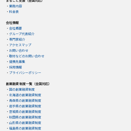
まるごと支援（全国対応）
・
業務内容
・
料金表
会社情報
・
会社概要
・
グループ代表紹介
・
専門家紹介
・
アクセスマップ
・
お問い合わせ
・
取材などのお問い合わせ
・
提携先募集
・
採用情報
・
プライバシーポリシー
創業融資 制度一覧（全国対応）
・
国の創業融資制度
・
北海道の創業融資制度
・
青森県の創業融資制度
・
岩手県の創業融資制度
・
宮城県の創業融資制度
・
秋田県の創業融資制度
・
山形県の創業融資制度
・
福島県の創業融資制度