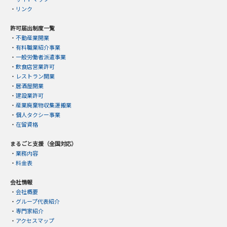
・
リンク
許可届出制度一覧
・
不動産業開業
・
有料職業紹介事業
・
一般労働者派遣事業
・
飲食店営業許可
・
レストラン開業
・
居酒屋開業
・
建設業許可
・
産業廃棄物収集運搬業
・
個人タクシー事業
・
在留資格
まるごと支援（全国対応）
・
業務内容
・
料金表
会社情報
・
会社概要
・
グループ代表紹介
・
専門家紹介
・
アクセスマップ