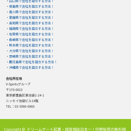
・
山口県で会社を設立する方法！
・
徳島県で会社を設立する方法！
・
香川県で会社を設立する方法！
・
愛媛県で会社を設立する方法！
・
高知県で会社を設立する方法！
・
福岡県で会社を設立する方法！
・
佐賀県で会社を設立する方法！
・
長崎県で会社を設立する方法！
・
熊本県で会社を設立する方法！
・
大分県で会社を設立する方法！
・
宮崎県で会社を設立する方法！
・
鹿児島県で会社を設立する方法！
・
沖縄県で会社を設立する方法！
会社所在地
V-Spiritsグループ
〒170-0013
東京都豊島区東池袋1-24-1
ニッセイ池袋ビル14階
TEL：03-3986-6860
Copyright ©
ドリームゲート起業・経営相談日本一！中野裕哲の無料相