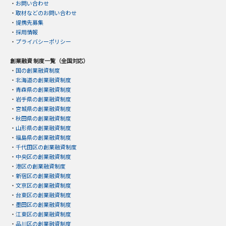
・
お問い合わせ
・
取材などのお問い合わせ
・
提携先募集
・
採用情報
・
プライバシーポリシー
創業融資 制度一覧（全国対応）
・
国の創業融資制度
・
北海道の創業融資制度
・
青森県の創業融資制度
・
岩手県の創業融資制度
・
宮城県の創業融資制度
・
秋田県の創業融資制度
・
山形県の創業融資制度
・
福島県の創業融資制度
・
千代田区の創業融資制度
・
中央区の創業融資制度
・
港区の創業融資制度
・
新宿区の創業融資制度
・
文京区の創業融資制度
・
台東区の創業融資制度
・
墨田区の創業融資制度
・
江東区の創業融資制度
・
品川区の創業融資制度