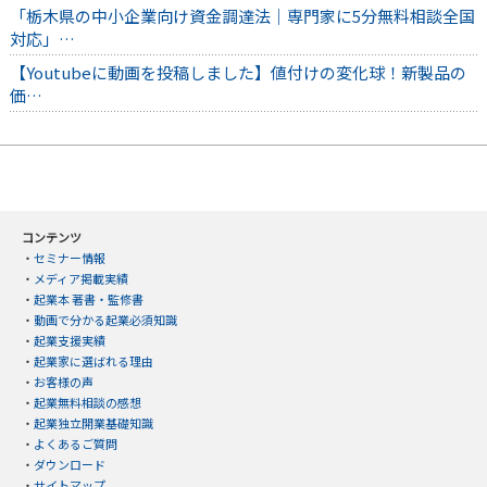
「栃木県の中小企業向け資金調達法｜専門家に5分無料相談全国
対応」…
【Youtubeに動画を投稿しました】値付けの変化球！新製品の
価…
コンテンツ
・
セミナー情報
・
メディア掲載実績
・
起業本 著書・監修書
・
動画で分かる起業必須知識
・
起業支援実績
・
起業家に選ばれる理由
・
お客様の声
・
起業無料相談の感想
・
起業独立開業基礎知識
・
よくあるご質問
・
ダウンロード
・
サイトマップ