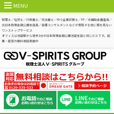
MENU
税理士／社労士／行政書士／司法書士／中小企業診断士／FP／元補助金審査員／
元日本政策金融公庫支店長／各種コンサルタントなどが常駐する他に類を見ない
ワンストップサービス
オフィスは池袋駅から徒歩3分の日本政策金融公庫池袋支店と同じビルです。起
業・経営の無料相談実施中