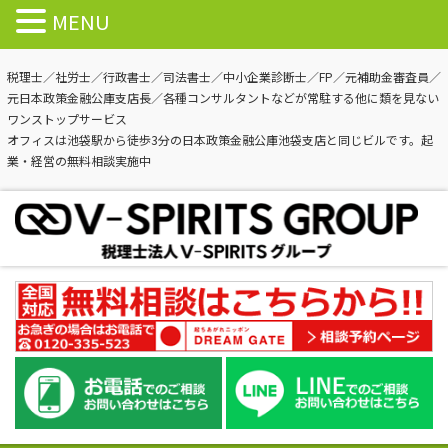
MENU
税理士／社労士／行政書士／司法書士／中小企業診断士／FP／元補助金審査員／
元日本政策金融公庫支店長／各種コンサルタントなどが常駐する他に類を見ない
ワンストップサービス
オフィスは池袋駅から徒歩3分の日本政策金融公庫池袋支店と同じビルです。起
業・経営の無料相談実施中