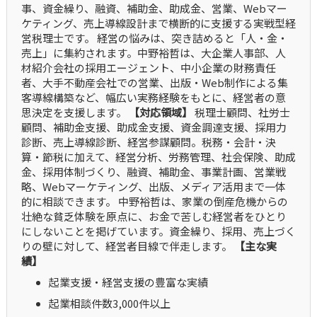
事、資金繰り、融資、補助金、助成金、営業、Webマー
ケティング、売上導線設計まで横断的に支援する実戦型経
営税理士です。 経営の悩みは、突き詰めると「人・金・
売上」に集約されます。中野裕哲は、大企業人事部、人
材紹介会社の採用エージェント、中小企業の財務責任
者、大手不動産会社での営業、出版・Web制作による集
客導線構築など、幅広い実務経験をもとに、経営者の意
思決定を支援します。
【対応領域】
税理士顧問、社労士
顧問、補助金支援、助成金支援、資金調達支援、採用力
診断、売上導線診断、経営参謀顧問。税務・会計・決
算・節税に加えて、経営分析、労務管理、社会保険、助成
金、採用体制づくり、融資、補助金、事業計画、営業戦
略、Webマーケティング、出版、メディア活用まで一体
的に相談できます。 中野裕哲は、家業の倒産危機からの
壮絶な貧乏体験を原点に、お金で苦しむ経営者をひとり
にしないことを掲げています。資金繰り、採用、売上づく
りの壁に対して、経営者目線で伴走します。
【主な実
績】
起業支援・経営支援の豊富な実績
起業相談件数3,000件以上