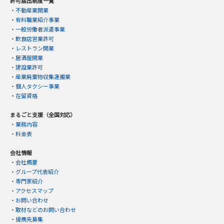
許可届出制度一覧
・
不動産業開業
・
有料職業紹介事業
・
一般労働者派遣事業
・
飲食店営業許可
・
レストラン開業
・
居酒屋開業
・
建設業許可
・
産業廃棄物収集運搬業
・
個人タクシー事業
・
在留資格
まるごと支援（全国対応）
・
業務内容
・
料金表
会社情報
・
会社概要
・
グループ代表紹介
・
専門家紹介
・
アクセスマップ
・
お問い合わせ
・
取材などのお問い合わせ
・
提携先募集