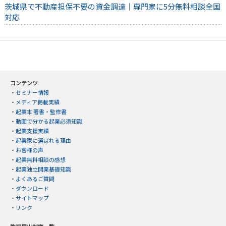
茨城県で不動産担保不要の資金調達｜専門家に5分無料相談全国
対応
コンテンツ
・
セミナー情報
・
メディア掲載実績
・
起業本 著書・監修書
・
動画で分かる起業必須知識
・
起業支援実績
・
起業家に選ばれる理由
・
お客様の声
・
起業無料相談の感想
・
起業独立開業基礎知識
・
よくあるご質問
・
ダウンロード
・
サイトマップ
・
リンク