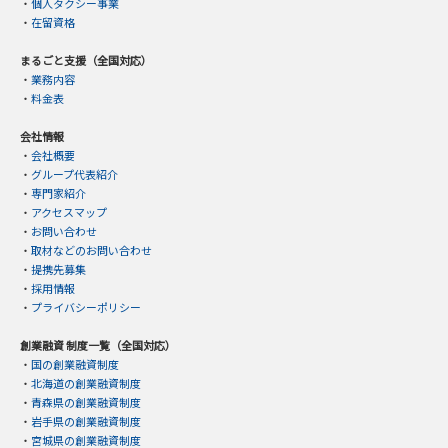
・
個人タクシー事業
・
在留資格
まるごと支援（全国対応）
・
業務内容
・
料金表
会社情報
・
会社概要
・
グループ代表紹介
・
専門家紹介
・
アクセスマップ
・
お問い合わせ
・
取材などのお問い合わせ
・
提携先募集
・
採用情報
・
プライバシーポリシー
創業融資 制度一覧（全国対応）
・
国の創業融資制度
・
北海道の創業融資制度
・
青森県の創業融資制度
・
岩手県の創業融資制度
・
宮城県の創業融資制度