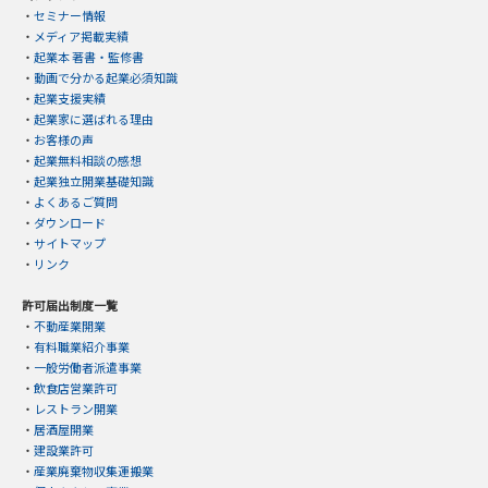
・
セミナー情報
・
メディア掲載実績
・
起業本 著書・監修書
・
動画で分かる起業必須知識
・
起業支援実績
・
起業家に選ばれる理由
・
お客様の声
・
起業無料相談の感想
・
起業独立開業基礎知識
・
よくあるご質問
・
ダウンロード
・
サイトマップ
・
リンク
許可届出制度一覧
・
不動産業開業
・
有料職業紹介事業
・
一般労働者派遣事業
・
飲食店営業許可
・
レストラン開業
・
居酒屋開業
・
建設業許可
・
産業廃棄物収集運搬業