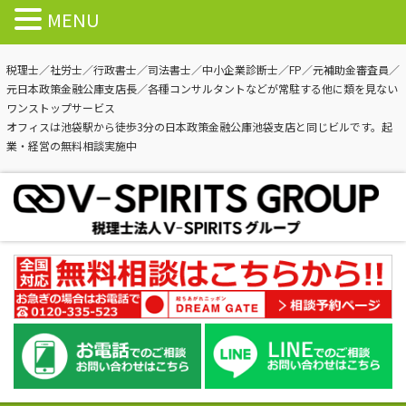
MENU
税理士／社労士／行政書士／司法書士／中小企業診断士／FP／元補助金審査員／
元日本政策金融公庫支店長／各種コンサルタントなどが常駐する他に類を見ない
ワンストップサービス
オフィスは池袋駅から徒歩3分の日本政策金融公庫池袋支店と同じビルです。起
業・経営の無料相談実施中