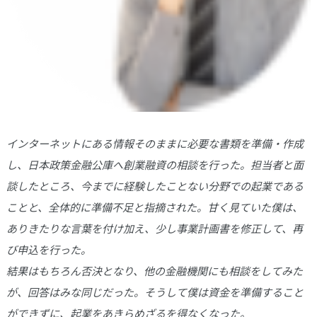
インターネットにある情報そのままに必要な書類を準備・作成
し、日本政策金融公庫へ創業融資の相談を行った。担当者と面
談したところ、今までに経験したことない分野での起業である
ことと、全体的に準備不足と指摘された。甘く見ていた僕は、
ありきたりな言葉を付け加え、少し事業計画書を修正して、再
び申込を行った。
結果はもちろん否決となり、他の金融機関にも相談をしてみた
が、回答はみな同じだった。そうして僕は資金を準備すること
ができずに、起業をあきらめざるを得なくなった。