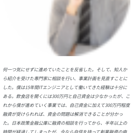
何一つ気にせずに進めていたことを反省した。そして、知人か
ら紹介を受けた専門家に相談を行い、事業計画を見直すことに
した。僕は15年間ITエンジニアとして働いてきた経験は十分に
ある。飲食店を開くには300万円と自己資金は少なかったが、こ
れから僕が進めていく事業では、自己資金に加えて300万円程度
融資が受けられれば、資金の問題は解消できることが分かっ
た。日本政策金融公庫に融資の相談を行ってから、半年以上の
時間が経過してしまったが、今なら自信を持って創業融資の申