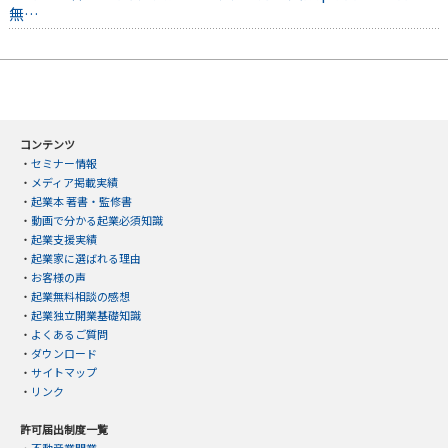
無…
コンテンツ
・
セミナー情報
・
メディア掲載実績
・
起業本 著書・監修書
・
動画で分かる起業必須知識
・
起業支援実績
・
起業家に選ばれる理由
・
お客様の声
・
起業無料相談の感想
・
起業独立開業基礎知識
・
よくあるご質問
・
ダウンロード
・
サイトマップ
・
リンク
許可届出制度一覧
・
不動産業開業