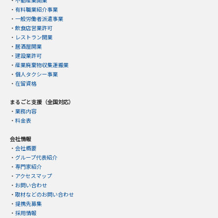
・
有料職業紹介事業
・
一般労働者派遣事業
・
飲食店営業許可
・
レストラン開業
・
居酒屋開業
・
建設業許可
・
産業廃棄物収集運搬業
・
個人タクシー事業
・
在留資格
まるごと支援（全国対応）
・
業務内容
・
料金表
会社情報
・
会社概要
・
グループ代表紹介
・
専門家紹介
・
アクセスマップ
・
お問い合わせ
・
取材などのお問い合わせ
・
提携先募集
・
採用情報