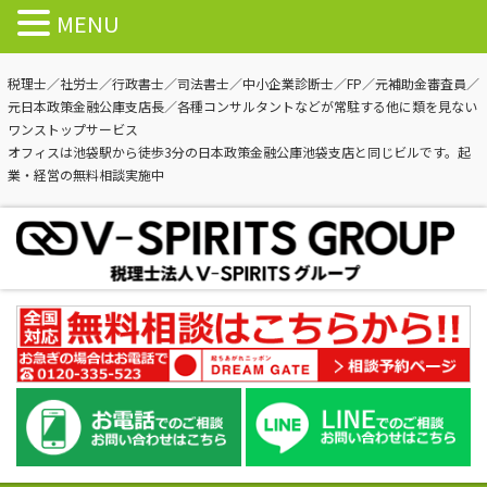
MENU
税理士／社労士／行政書士／司法書士／中小企業診断士／FP／元補助金審査員／
元日本政策金融公庫支店長／各種コンサルタントなどが常駐する他に類を見ない
ワンストップサービス
オフィスは池袋駅から徒歩3分の日本政策金融公庫池袋支店と同じビルです。起
業・経営の無料相談実施中