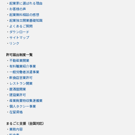
・
起業家に選ばれる理由
・
お客様の声
・
起業無料相談の感想
・
起業独立開業基礎知識
・
よくあるご質問
・
ダウンロード
・
サイトマップ
・
リンク
許可届出制度一覧
・
不動産業開業
・
有料職業紹介事業
・
一般労働者派遣事業
・
飲食店営業許可
・
レストラン開業
・
居酒屋開業
・
建設業許可
・
産業廃棄物収集運搬業
・
個人タクシー事業
・
在留資格
まるごと支援（全国対応）
・
業務内容
・
料金表