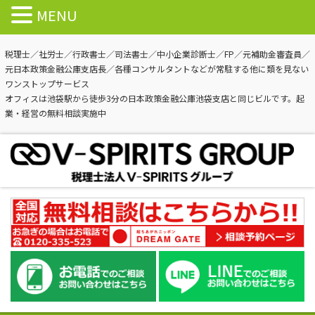
MENU
税理士／社労士／行政書士／司法書士／中小企業診断士／FP／元補助金審査員／
元日本政策金融公庫支店長／各種コンサルタントなどが常駐する他に類を見ない
ワンストップサービス
オフィスは池袋駅から徒歩3分の日本政策金融公庫池袋支店と同じビルです。起
業・経営の無料相談実施中