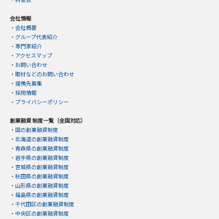
会社情報
・
会社概要
・
グループ代表紹介
・
専門家紹介
・
アクセスマップ
・
お問い合わせ
・
取材などのお問い合わせ
・
提携先募集
・
採用情報
・
プライバシーポリシー
創業融資 制度一覧（全国対応）
・
国の創業融資制度
・
北海道の創業融資制度
・
青森県の創業融資制度
・
岩手県の創業融資制度
・
宮城県の創業融資制度
・
秋田県の創業融資制度
・
山形県の創業融資制度
・
福島県の創業融資制度
・
千代田区の創業融資制度
・
中央区の創業融資制度