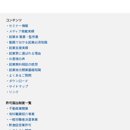
コンテンツ
・
セミナー情報
・
メディア掲載実績
・
起業本 著書・監修書
・
動画で分かる起業必須知識
・
起業支援実績
・
起業家に選ばれる理由
・
お客様の声
・
起業無料相談の感想
・
起業独立開業基礎知識
・
よくあるご質問
・
ダウンロード
・
サイトマップ
・
リンク
許可届出制度一覧
・
不動産業開業
・
有料職業紹介事業
・
一般労働者派遣事業
・
飲食店営業許可