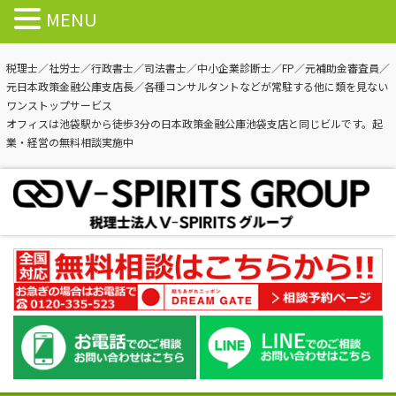
MENU
税理士／社労士／行政書士／司法書士／中小企業診断士／FP／元補助金審査員／
元日本政策金融公庫支店長／各種コンサルタントなどが常駐する他に類を見ない
ワンストップサービス
オフィスは池袋駅から徒歩3分の日本政策金融公庫池袋支店と同じビルです。起
業・経営の無料相談実施中