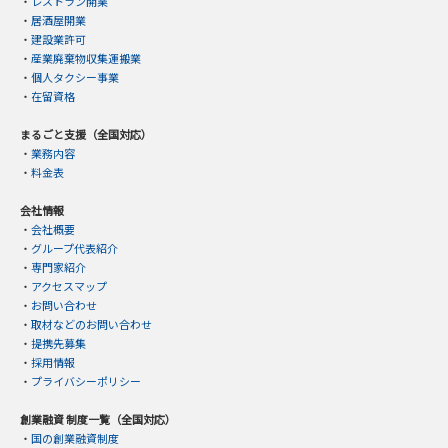
・
レストラン開業
・
居酒屋開業
・
建設業許可
・
産業廃棄物収集運搬業
・
個人タクシー事業
・
在留資格
まるごと支援（全国対応）
・
業務内容
・
料金表
会社情報
・
会社概要
・
グループ代表紹介
・
専門家紹介
・
アクセスマップ
・
お問い合わせ
・
取材などのお問い合わせ
・
提携先募集
・
採用情報
・
プライバシーポリシー
創業融資 制度一覧（全国対応）
・
国の創業融資制度