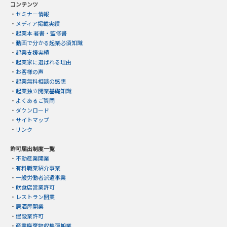
コンテンツ
・
セミナー情報
・
メディア掲載実績
・
起業本 著書・監修書
・
動画で分かる起業必須知識
・
起業支援実績
・
起業家に選ばれる理由
・
お客様の声
・
起業無料相談の感想
・
起業独立開業基礎知識
・
よくあるご質問
・
ダウンロード
・
サイトマップ
・
リンク
許可届出制度一覧
・
不動産業開業
・
有料職業紹介事業
・
一般労働者派遣事業
・
飲食店営業許可
・
レストラン開業
・
居酒屋開業
・
建設業許可
・
産業廃棄物収集運搬業