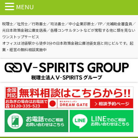
MENU
税理士／社労士／行政書士／司法書士／中小企業診断士／FP／元補助金審査員／
元日本政策金融公庫支店長／各種コンサルタントなどが常駐する他に類を見ない
ワンストップサービス
オフィスは池袋駅から徒歩3分の日本政策金融公庫池袋支店と同じビルです。起
業・経営の無料相談実施中