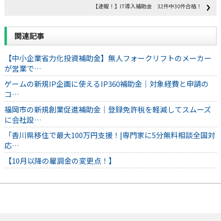
【速報！】IT導入補助金 32件中30件合格！
関連記事
【中小企業省力化投資補助金】無人フォークリフトのメーカー
が営業で…
ゲームの新規IP企画に使えるIP360補助金｜対象経費と申請の
コ…
福岡市の新規創業促進補助金｜登録免許税を軽減してスムーズ
に会社設…
「香川県移住で最大100万円支援！|専門家に5分無料相談全国対
応…
【10月以降の雇調金の変更点！】