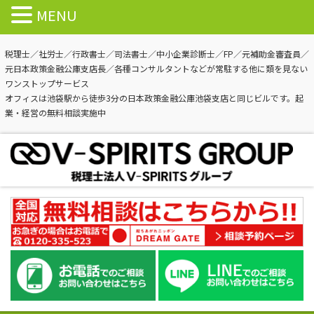
MENU
税理士／社労士／行政書士／司法書士／中小企業診断士／FP／元補助金審査員／
元日本政策金融公庫支店長／各種コンサルタントなどが常駐する他に類を見ない
ワンストップサービス
オフィスは池袋駅から徒歩3分の日本政策金融公庫池袋支店と同じビルです。起
業・経営の無料相談実施中