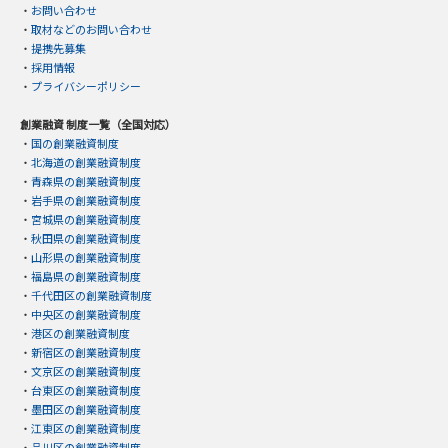
・
お問い合わせ
・
取材などのお問い合わせ
・
提携先募集
・
採用情報
・
プライバシーポリシー
創業融資 制度一覧（全国対応）
・
国の創業融資制度
・
北海道の創業融資制度
・
青森県の創業融資制度
・
岩手県の創業融資制度
・
宮城県の創業融資制度
・
秋田県の創業融資制度
・
山形県の創業融資制度
・
福島県の創業融資制度
・
千代田区の創業融資制度
・
中央区の創業融資制度
・
港区の創業融資制度
・
新宿区の創業融資制度
・
文京区の創業融資制度
・
台東区の創業融資制度
・
墨田区の創業融資制度
・
江東区の創業融資制度
・
品川区の創業融資制度