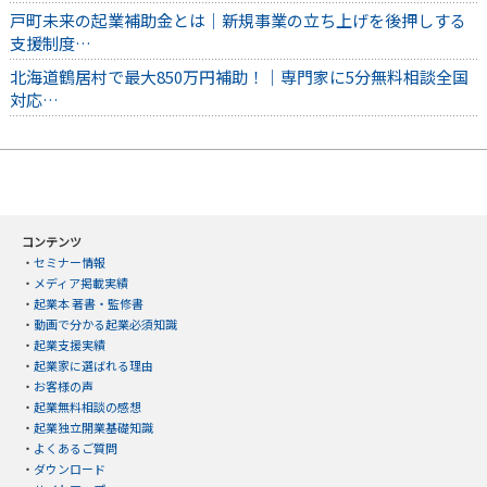
戸町未来の起業補助金とは｜新規事業の立ち上げを後押しする
支援制度…
北海道鶴居村で最大850万円補助！｜専門家に5分無料相談全国
対応…
コンテンツ
・
セミナー情報
・
メディア掲載実績
・
起業本 著書・監修書
・
動画で分かる起業必須知識
・
起業支援実績
・
起業家に選ばれる理由
・
お客様の声
・
起業無料相談の感想
・
起業独立開業基礎知識
・
よくあるご質問
・
ダウンロード