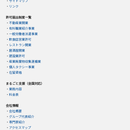
・
サイトマップ
・
リンク
許可届出制度一覧
・
不動産業開業
・
有料職業紹介事業
・
一般労働者派遣事業
・
飲食店営業許可
・
レストラン開業
・
居酒屋開業
・
建設業許可
・
産業廃棄物収集運搬業
・
個人タクシー事業
・
在留資格
まるごと支援（全国対応）
・
業務内容
・
料金表
会社情報
・
会社概要
・
グループ代表紹介
・
専門家紹介
・
アクセスマップ