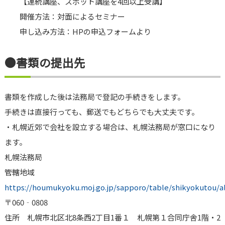
【連続講座、スポット講座を4回以上受講】
開催方法：対面によるセミナー
申し込み方法：HPの申込フォームより
●書類の提出先
書類を作成した後は法務局で登記の手続きをします。
手続きは直接行っても、郵送でもどちらでも大丈夫です。
・札幌近郊で会社を設立する場合は、札幌法務局が窓口になり
ます。
札幌法務局
管轄地域
https://houmukyoku.moj.go.jp/sapporo/table/shikyokutou/al
〒060‐0808
住所 札幌市北区北8条西2丁目1番１ 札幌第１合同庁舎1階・2