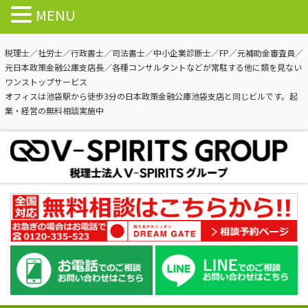
MENU
税理士／社労士／行政書士／司法書士／中小企業診断士／FP／元補助金審査員／
元日本政策金融公庫支店長／各種コンサルタントなどが常駐する他に類を見ない
ワンストップサービス
オフィスは池袋駅から徒歩3分の日本政策金融公庫池袋支店と同じビルです。起
業・経営の無料相談実施中