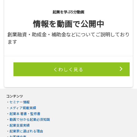
起業を学ぶ5分動画
情報を動画で公開中
創業融資・助成金・補助金などについてご説明しており
ます
くわしく見る
コンテンツ
・
セミナー情報
・
メディア掲載実績
・
起業本 著書・監修書
・
動画で分かる起業必須知識
・
起業支援実績
・
起業家に選ばれる理由
・
お客様の声