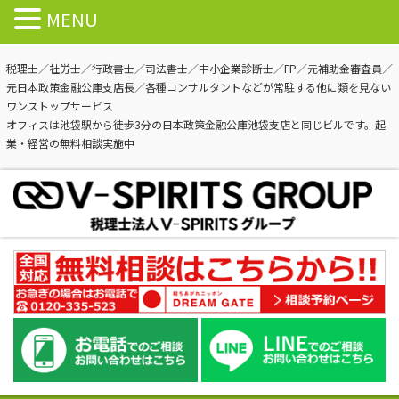
MENU
税理士／社労士／行政書士／司法書士／中小企業診断士／FP／元補助金審査員／
元日本政策金融公庫支店長／各種コンサルタントなどが常駐する他に類を見ない
ワンストップサービス
オフィスは池袋駅から徒歩3分の日本政策金融公庫池袋支店と同じビルです。起
業・経営の無料相談実施中