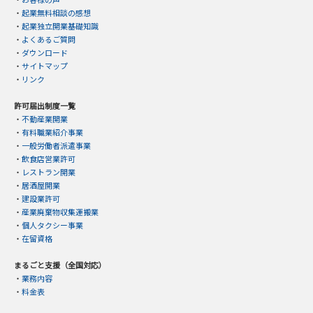
・
起業無料相談の感想
・
起業独立開業基礎知識
・
よくあるご質問
・
ダウンロード
・
サイトマップ
・
リンク
許可届出制度一覧
・
不動産業開業
・
有料職業紹介事業
・
一般労働者派遣事業
・
飲食店営業許可
・
レストラン開業
・
居酒屋開業
・
建設業許可
・
産業廃棄物収集運搬業
・
個人タクシー事業
・
在留資格
まるごと支援（全国対応）
・
業務内容
・
料金表