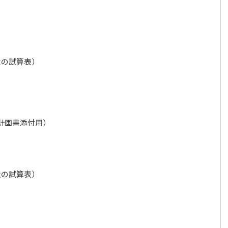
近の試算表）
計画書添付用）
近の試算表）