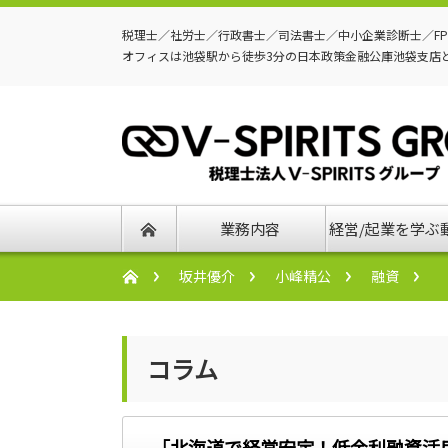
税理士／社労士／行政書士／司法書士／中小企業診断士／F
オフィスは池袋駅から徒歩3分の日本政策金融公庫池袋支店
業務内容
経営/起業を学ぶ
坂井優介
小峰精公
融資
コラム
「北海道で経営安定！低金利融資活