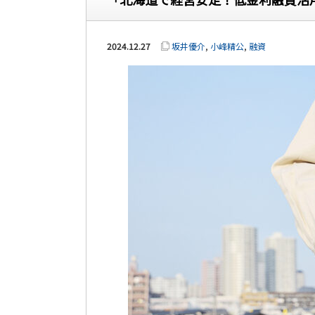
2024.12.27
坂井優介
,
小峰精公
,
融資