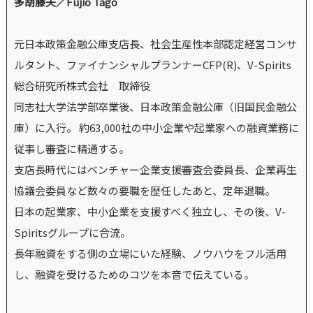
多胡藤夫／Fujio Tago
元日本政策金融公庫支店長、社会生産性本部認定経営コンサ
ルタント、ファイナンシャルプランナーCFP(R)、V-Spirits
総合研究所株式会社 取締役
同志社大学法学部卒業後、日本政策金融公庫（旧国民金融公
庫）に入行。 約63,000社の中小企業や起業家への融資業務に
従事し審査に精通する。
支店長時代にはベンチャー企業支援審査会委員長、企業再生
協議会委員など数々の要職を歴任したあと、定年退職。
日本の起業家、中小企業を支援すべく独立し、その後、V-
Spiritsグループに合流。
長年融資をする側の立場にいた経験、ノウハウをフル活用
し、融資を受けるためのコツを本音で伝えている。