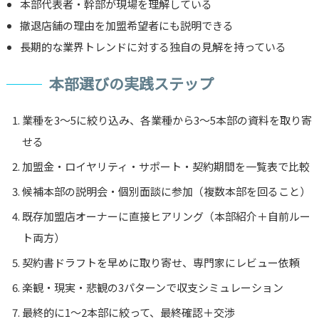
本部代表者・幹部が現場を理解している
撤退店舗の理由を加盟希望者にも説明できる
長期的な業界トレンドに対する独自の見解を持っている
本部選びの実践ステップ
業種を3〜5に絞り込み、各業種から3〜5本部の資料を取り寄
せる
加盟金・ロイヤリティ・サポート・契約期間を一覧表で比較
候補本部の説明会・個別面談に参加（複数本部を回ること）
既存加盟店オーナーに直接ヒアリング（本部紹介＋自前ルー
ト両方）
契約書ドラフトを早めに取り寄せ、専門家にレビュー依頼
楽観・現実・悲観の3パターンで収支シミュレーション
最終的に1〜2本部に絞って、最終確認＋交渉