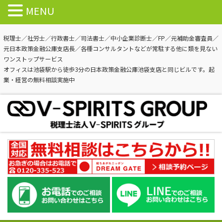
MENU
税理士／社労士／行政書士／司法書士／中小企業診断士／FP／元補助金審査員／
元日本政策金融公庫支店長／各種コンサルタントなどが常駐する他に類を見ない
ワンストップサービス
オフィスは池袋駅から徒歩3分の日本政策金融公庫池袋支店と同じビルです。起
業・経営の無料相談実施中