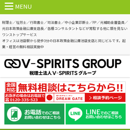
MENU
税理士／社労士／行政書士／司法書士／中小企業診断士／FP／元補助金審査員／
元日本政策金融公庫支店長／各種コンサルタントなどが常駐する他に類を見ない
ワンストップサービス
オフィスは池袋駅から徒歩3分の日本政策金融公庫池袋支店と同じビルです。起
業・経営の無料相談実施中