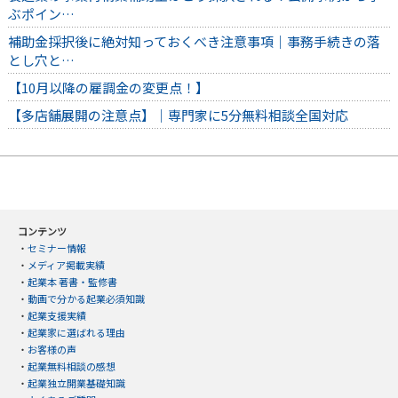
ぶポイン…
補助金採択後に絶対知っておくべき注意事項｜事務手続きの落
とし穴と…
【10月以降の雇調金の変更点！】
【多店舗展開の注意点】｜専門家に5分無料相談全国対応
コンテンツ
・
セミナー情報
・
メディア掲載実績
・
起業本 著書・監修書
・
動画で分かる起業必須知識
・
起業支援実績
・
起業家に選ばれる理由
・
お客様の声
・
起業無料相談の感想
・
起業独立開業基礎知識