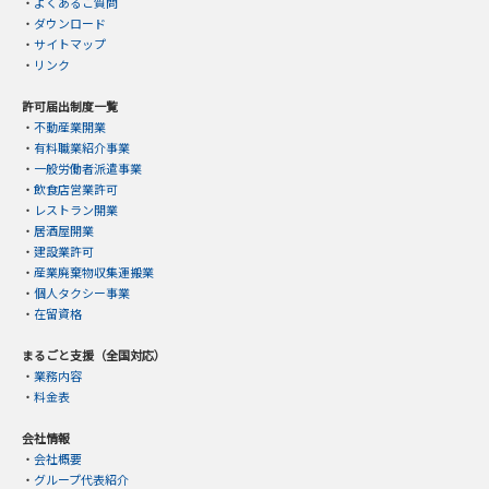
・
よくあるご質問
・
ダウンロード
・
サイトマップ
・
リンク
許可届出制度一覧
・
不動産業開業
・
有料職業紹介事業
・
一般労働者派遣事業
・
飲食店営業許可
・
レストラン開業
・
居酒屋開業
・
建設業許可
・
産業廃棄物収集運搬業
・
個人タクシー事業
・
在留資格
まるごと支援（全国対応）
・
業務内容
・
料金表
会社情報
・
会社概要
・
グループ代表紹介