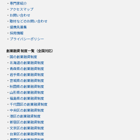
・
専門家紹介
・
アクセスマップ
・
お問い合わせ
・
取材などのお問い合わせ
・
提携先募集
・
採用情報
・
プライバシーポリシー
創業融資 制度一覧（全国対応）
・
国の創業融資制度
・
北海道の創業融資制度
・
青森県の創業融資制度
・
岩手県の創業融資制度
・
宮城県の創業融資制度
・
秋田県の創業融資制度
・
山形県の創業融資制度
・
福島県の創業融資制度
・
千代田区の創業融資制度
・
中央区の創業融資制度
・
港区の創業融資制度
・
新宿区の創業融資制度
・
文京区の創業融資制度
・
台東区の創業融資制度
・
墨田区の創業融資制度