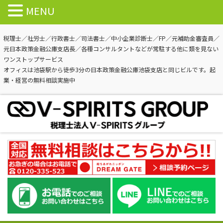
MENU
税理士／社労士／行政書士／司法書士／中小企業診断士／FP／元補助金審査員／
元日本政策金融公庫支店長／各種コンサルタントなどが常駐する他に類を見ない
ワンストップサービス
オフィスは池袋駅から徒歩3分の日本政策金融公庫池袋支店と同じビルです。起
業・経営の無料相談実施中