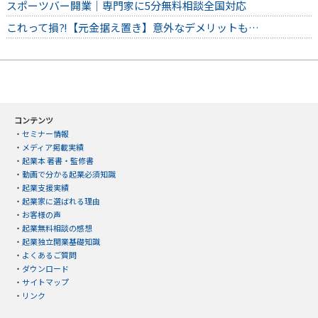
スポーツバー開業｜専門家に5分無料相談全国対応
これって損⁈【元金据え置き】意外なデメリットも…
コンテンツ
・
セミナー情報
・
メディア掲載実績
・
起業本 著書・監修書
・
動画で分かる起業必須知識
・
起業支援実績
・
起業家に選ばれる理由
・
お客様の声
・
起業無料相談の感想
・
起業独立開業基礎知識
・
よくあるご質問
・
ダウンロード
・
サイトマップ
・
リンク