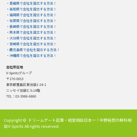
・
愛媛県で会社を設立する方法！
・
高知県で会社を設立する方法！
・
福岡県で会社を設立する方法！
・
佐賀県で会社を設立する方法！
・
長崎県で会社を設立する方法！
・
熊本県で会社を設立する方法！
・
大分県で会社を設立する方法！
・
宮崎県で会社を設立する方法！
・
鹿児島県で会社を設立する方法！
・
沖縄県で会社を設立する方法！
会社所在地
V-Spiritsグループ
〒170-0013
東京都豊島区東池袋1-24-1
ニッセイ池袋ビル14階
TEL：03-3986-6860
Copyright ©
ドリームゲート起業・経営相談日本一！中野裕哲の無料相
談V-Spirits
All rights reserved.