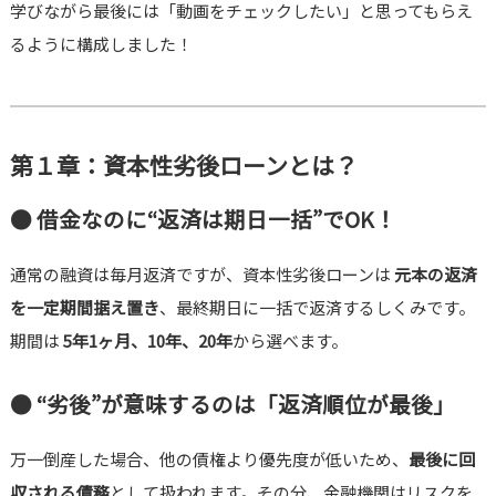
学びながら最後には「動画をチェックしたい」と思ってもらえ
るように構成しました！
第１章：資本性劣後ローンとは？
● 借金なのに“返済は期日一括”でOK！
通常の融資は毎月返済ですが、資本性劣後ローンは
元本の返済
を一定期間据え置き
、最終期日に一括で返済するしくみです。
期間は
5年1ヶ月、10年、20年
から選べます
。
● “劣後”が意味するのは「返済順位が最後」
万一倒産した場合、他の債権より優先度が低いため、
最後に回
収される債務
として扱われます。その分、金融機関はリスクを