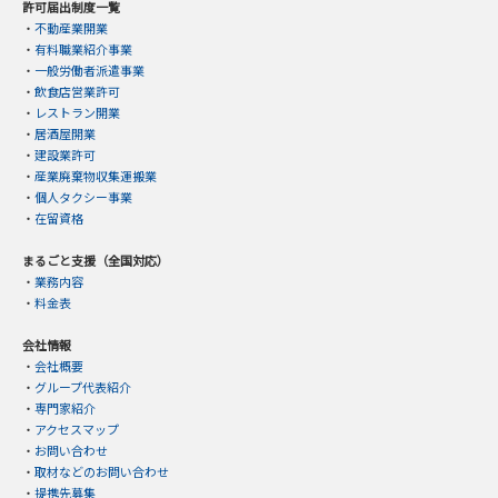
許可届出制度一覧
・
不動産業開業
・
有料職業紹介事業
・
一般労働者派遣事業
・
飲食店営業許可
・
レストラン開業
・
居酒屋開業
・
建設業許可
・
産業廃棄物収集運搬業
・
個人タクシー事業
・
在留資格
まるごと支援（全国対応）
・
業務内容
・
料金表
会社情報
・
会社概要
・
グループ代表紹介
・
専門家紹介
・
アクセスマップ
・
お問い合わせ
・
取材などのお問い合わせ
・
提携先募集