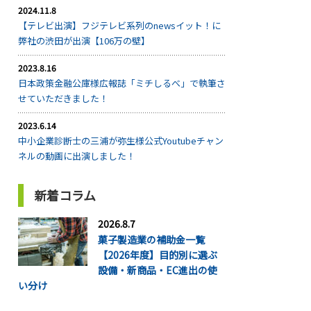
2024.11.8
【テレビ出演】フジテレビ系列のnewsイット！に
弊社の渋田が出演【106万の壁】
2023.8.16
日本政策金融公庫様広報誌「ミチしるべ」で執筆さ
せていただきました！
2023.6.14
中小企業診断士の三浦が弥生様公式Youtubeチャン
ネルの動画に出演しました！
新着コラム
2026.8.7
菓子製造業の補助金一覧
【2026年度】目的別に選ぶ
設備・新商品・EC進出の使
い分け
...