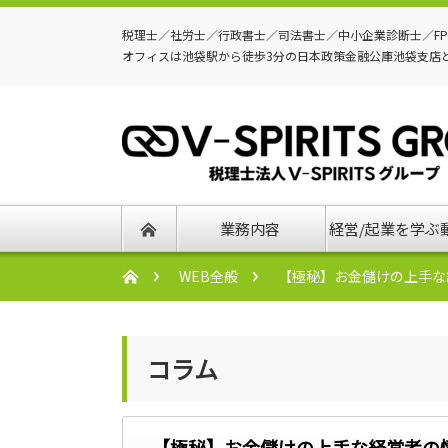
税理士／社労士／行政書士／司法書士／中小企業診断士／F
オフィスは池袋駅から徒歩3分の日本政策金融公庫池袋支店
業務内容
経営/起業を学ぶ
WEB全般
【極秘】お金儲けの上手な
コラム
【極秘】お金儲けの上手な経営者の