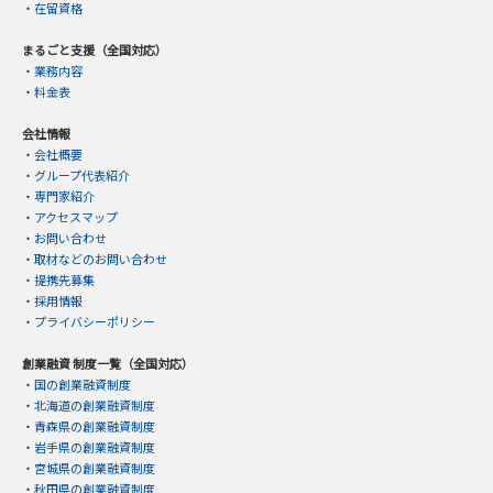
・
在留資格
まるごと支援（全国対応）
・
業務内容
・
料金表
会社情報
・
会社概要
・
グループ代表紹介
・
専門家紹介
・
アクセスマップ
・
お問い合わせ
・
取材などのお問い合わせ
・
提携先募集
・
採用情報
・
プライバシーポリシー
創業融資 制度一覧（全国対応）
・
国の創業融資制度
・
北海道の創業融資制度
・
青森県の創業融資制度
・
岩手県の創業融資制度
・
宮城県の創業融資制度
・
秋田県の創業融資制度