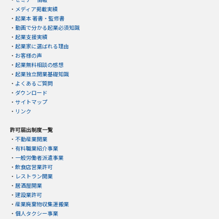
・
メディア掲載実績
・
起業本 著書・監修書
・
動画で分かる起業必須知識
・
起業支援実績
・
起業家に選ばれる理由
・
お客様の声
・
起業無料相談の感想
・
起業独立開業基礎知識
・
よくあるご質問
・
ダウンロード
・
サイトマップ
・
リンク
許可届出制度一覧
・
不動産業開業
・
有料職業紹介事業
・
一般労働者派遣事業
・
飲食店営業許可
・
レストラン開業
・
居酒屋開業
・
建設業許可
・
産業廃棄物収集運搬業
・
個人タクシー事業