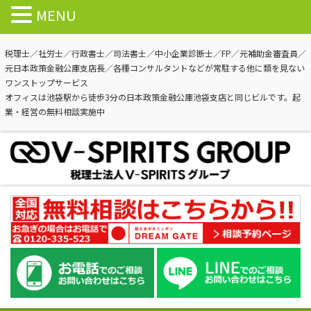
MENU
税理士／社労士／行政書士／司法書士／中小企業診断士／FP／元補助金審査員／
元日本政策金融公庫支店長／各種コンサルタントなどが常駐する他に類を見ない
ワンストップサービス
オフィスは池袋駅から徒歩3分の日本政策金融公庫池袋支店と同じビルです。起
業・経営の無料相談実施中