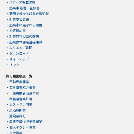
・
メディア掲載実績
・
起業本 著書・監修書
・
動画で分かる起業必須知識
・
起業支援実績
・
起業家に選ばれる理由
・
お客様の声
・
起業無料相談の感想
・
起業独立開業基礎知識
・
よくあるご質問
・
ダウンロード
・
サイトマップ
・
リンク
許可届出制度一覧
・
不動産業開業
・
有料職業紹介事業
・
一般労働者派遣事業
・
飲食店営業許可
・
レストラン開業
・
居酒屋開業
・
建設業許可
・
産業廃棄物収集運搬業
・
個人タクシー事業
・
在留資格