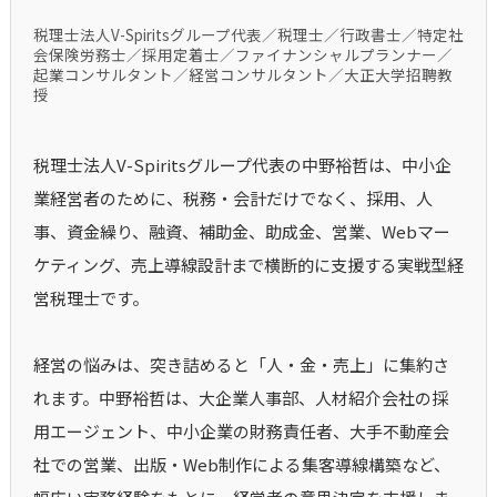
税理士法人V-Spiritsグループ代表／税理士／行政書士／特定社
会保険労務士／採用定着士／ファイナンシャルプランナー／
起業コンサルタント／経営コンサルタント／大正大学招聘教
授
税理士法人V-Spiritsグループ代表の中野裕哲は、中小企
業経営者のために、税務・会計だけでなく、採用、人
事、資金繰り、融資、補助金、助成金、営業、Webマー
ケティング、売上導線設計まで横断的に支援する実戦型経
営税理士です。
経営の悩みは、突き詰めると「人・金・売上」に集約さ
れます。中野裕哲は、大企業人事部、人材紹介会社の採
用エージェント、中小企業の財務責任者、大手不動産会
社での営業、出版・Web制作による集客導線構築など、