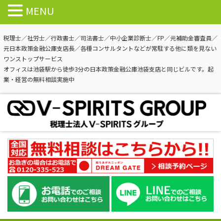
MENU
税理士／社労士／行政書士／司法書士／中小企業診断士／FP／元補助金審査員／
元日本政策金融公庫支店長／各種コンサルタントなどが常駐する他に類を見ない
ワンストップサービス
オフィスは池袋駅から徒歩3分の日本政策金融公庫池袋支店と同じビルです。起
業・経営の無料相談実施中