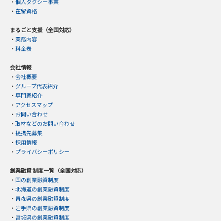
・
個人タクシー事業
・
在留資格
まるごと支援（全国対応）
・
業務内容
・
料金表
会社情報
・
会社概要
・
グループ代表紹介
・
専門家紹介
・
アクセスマップ
・
お問い合わせ
・
取材などのお問い合わせ
・
提携先募集
・
採用情報
・
プライバシーポリシー
創業融資 制度一覧（全国対応）
・
国の創業融資制度
・
北海道の創業融資制度
・
青森県の創業融資制度
・
岩手県の創業融資制度
・
宮城県の創業融資制度