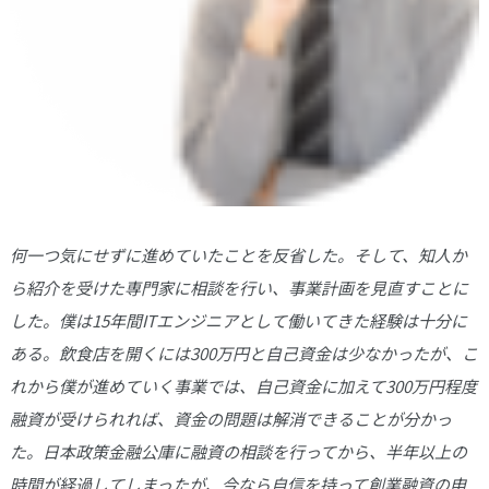
何一つ気にせずに進めていたことを反省した。そして、知人か
ら紹介を受けた専門家に相談を行い、事業計画を見直すことに
した。僕は15年間ITエンジニアとして働いてきた経験は十分に
ある。飲食店を開くには300万円と自己資金は少なかったが、こ
れから僕が進めていく事業では、自己資金に加えて300万円程度
融資が受けられれば、資金の問題は解消できることが分かっ
た。日本政策金融公庫に融資の相談を行ってから、半年以上の
時間が経過してしまったが、今なら自信を持って創業融資の申