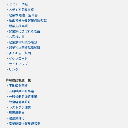
・
セミナー情報
・
メディア掲載実績
・
起業本 著書・監修書
・
動画で分かる起業必須知識
・
起業支援実績
・
起業家に選ばれる理由
・
お客様の声
・
起業無料相談の感想
・
起業独立開業基礎知識
・
よくあるご質問
・
ダウンロード
・
サイトマップ
・
リンク
許可届出制度一覧
・
不動産業開業
・
有料職業紹介事業
・
一般労働者派遣事業
・
飲食店営業許可
・
レストラン開業
・
居酒屋開業
・
建設業許可
・
産業廃棄物収集運搬業