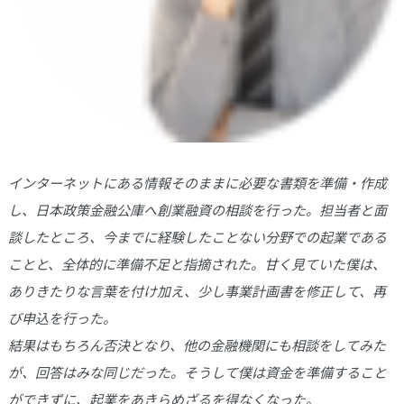
インターネットにある情報そのままに必要な書類を準備・作成
し、日本政策金融公庫へ創業融資の相談を行った。担当者と面
談したところ、今までに経験したことない分野での起業である
ことと、全体的に準備不足と指摘された。甘く見ていた僕は、
ありきたりな言葉を付け加え、少し事業計画書を修正して、再
び申込を行った。
結果はもちろん否決となり、他の金融機関にも相談をしてみた
が、回答はみな同じだった。そうして僕は資金を準備すること
ができずに、起業をあきらめざるを得なくなった。