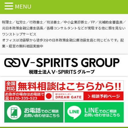
MENU
税理士／社労士／行政書士／司法書士／中小企業診断士／FP／元補助金審査員／
元日本政策金融公庫支店長／各種コンサルタントなどが常駐する他に類を見ない
ワンストップサービス
オフィスは池袋駅から徒歩3分の日本政策金融公庫池袋支店と同じビルです。起
業・経営の無料相談実施中