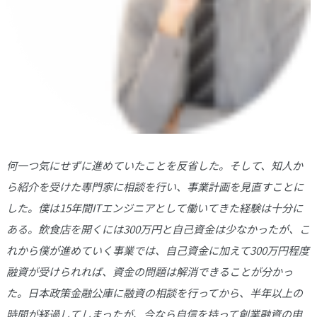
何一つ気にせずに進めていたことを反省した。そして、知人か
ら紹介を受けた専門家に相談を行い、事業計画を見直すことに
した。僕は15年間ITエンジニアとして働いてきた経験は十分に
ある。飲食店を開くには300万円と自己資金は少なかったが、こ
れから僕が進めていく事業では、自己資金に加えて300万円程度
融資が受けられれば、資金の問題は解消できることが分かっ
た。日本政策金融公庫に融資の相談を行ってから、半年以上の
時間が経過してしまったが、今なら自信を持って創業融資の申