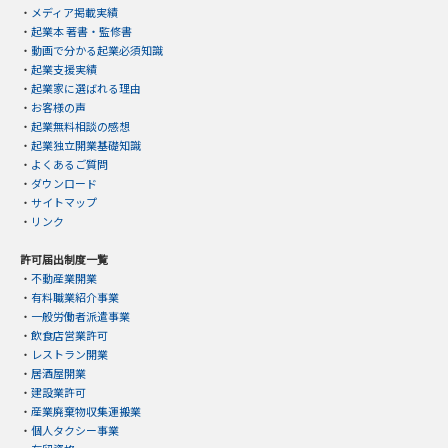
・
メディア掲載実績
・
起業本 著書・監修書
・
動画で分かる起業必須知識
・
起業支援実績
・
起業家に選ばれる理由
・
お客様の声
・
起業無料相談の感想
・
起業独立開業基礎知識
・
よくあるご質問
・
ダウンロード
・
サイトマップ
・
リンク
許可届出制度一覧
・
不動産業開業
・
有料職業紹介事業
・
一般労働者派遣事業
・
飲食店営業許可
・
レストラン開業
・
居酒屋開業
・
建設業許可
・
産業廃棄物収集運搬業
・
個人タクシー事業