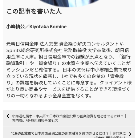
この記事を書いた人
小峰精公／Kiyotaka Komine
元朝日信用金庫 法人営業 資金繰り解決コンサルタント V-
Spirits総合研究所株式会社 常務取締役 大学卒業後、朝日信
用金庫に入庫。朝日信用金庫での経験が原点となり、「銀行
融資取引」や「資金繰り」の本質を企業へ伝えていくことが
ミッションだと確信する。 日本の99%は中小零細企業で成り
立っている現状を痛感し、1社でも多くの企業の「資金繰
り」の課題を解決していくことに専念する。 クライアント様
がより良い商品やサービスを提供することができる環境づく
りの一助となれるよう全身全霊を尽くす。
北海道札幌市・中央区で日本政策金融公庫の創業融資を成功させるには？｜
専門家に5分無料相談全国対応
北海道函館市で日本政策金融公庫の創業融資を成功させるには？｜専門家に
5分無料相談全国対応