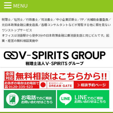
MENU
税理士／社労士／行政書士／司法書士／中小企業診断士／FP／元補助金審査員／
元日本政策金融公庫支店長／各種コンサルタントなどが常駐する他に類を見ない
ワンストップサービス
オフィスは池袋駅から徒歩3分の日本政策金融公庫池袋支店と同じビルです。起
業・経営の無料相談実施中