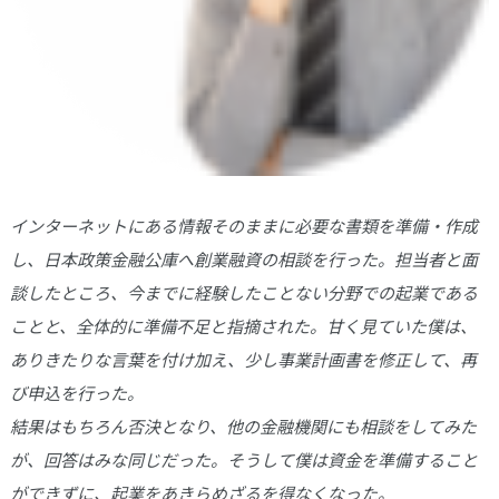
インターネットにある情報そのままに必要な書類を準備・作成
し、日本政策金融公庫へ創業融資の相談を行った。担当者と面
談したところ、今までに経験したことない分野での起業である
ことと、全体的に準備不足と指摘された。甘く見ていた僕は、
ありきたりな言葉を付け加え、少し事業計画書を修正して、再
び申込を行った。
結果はもちろん否決となり、他の金融機関にも相談をしてみた
が、回答はみな同じだった。そうして僕は資金を準備すること
ができずに、起業をあきらめざるを得なくなった。