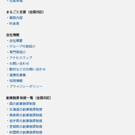
・
在留資格
まるごと支援（全国対応）
・
業務内容
・
料金表
会社情報
・
会社概要
・
グループ代表紹介
・
専門家紹介
・
アクセスマップ
・
お問い合わせ
・
取材などのお問い合わせ
・
提携先募集
・
採用情報
・
プライバシーポリシー
創業融資 制度一覧（全国対応）
・
国の創業融資制度
・
北海道の創業融資制度
・
青森県の創業融資制度
・
岩手県の創業融資制度
・
宮城県の創業融資制度
・
秋田県の創業融資制度