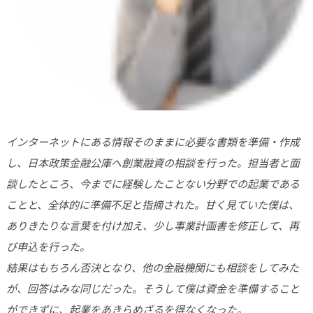
インターネットにある情報そのままに必要な書類を準備・作成
し、日本政策金融公庫へ創業融資の相談を行った。担当者と面
談したところ、今までに経験したことない分野での起業である
ことと、全体的に準備不足と指摘された。甘く見ていた僕は、
ありきたりな言葉を付け加え、少し事業計画書を修正して、再
び申込を行った。
結果はもちろん否決となり、他の金融機関にも相談をしてみた
が、回答はみな同じだった。そうして僕は資金を準備すること
ができずに、起業をあきらめざるを得なくなった。