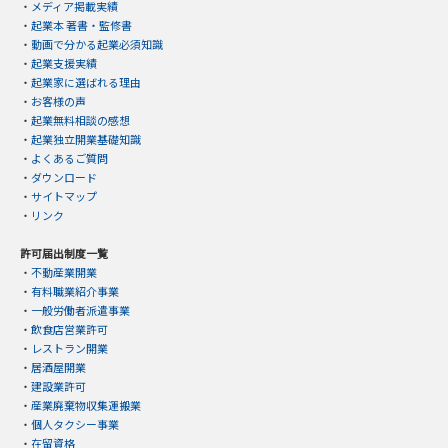
・
メディア掲載実績
・
起業本 著書・監修書
・
動画で分かる起業必須知識
・
起業支援実績
・
起業家に選ばれる理由
・
お客様の声
・
起業無料相談の感想
・
起業独立開業基礎知識
・
よくあるご質問
・
ダウンロード
・
サイトマップ
・
リンク
許可届出制度一覧
・
不動産業開業
・
有料職業紹介事業
・
一般労働者派遣事業
・
飲食店営業許可
・
レストラン開業
・
居酒屋開業
・
建設業許可
・
産業廃棄物収集運搬業
・
個人タクシー事業
・
在留資格