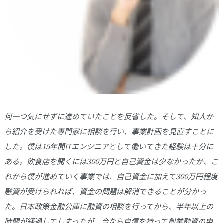
何一つ気にせずに進めていたことを反省した。そして、知人か
ら紹介を受けた専門家に相談を行い、事業計画を見直すことに
した。僕は15年間ITエンジニアとして働いてきた経験は十分に
ある。飲食店を開くには300万円と自己資金は少なかったが、こ
れから僕が進めていく事業では、自己資金に加えて300万円程度
融資が受けられれば、資金の問題は解消できることが分かっ
た。日本政策金融公庫に融資の相談を行ってから、半年以上の
時間が経過してしまったが、今なら自信を持って創業融資の申