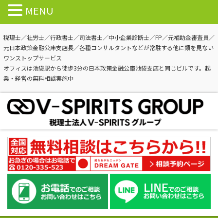
MENU
税理士／社労士／行政書士／司法書士／中小企業診断士／FP／元補助金審査員／
元日本政策金融公庫支店長／各種コンサルタントなどが常駐する他に類を見ない
ワンストップサービス
オフィスは池袋駅から徒歩3分の日本政策金融公庫池袋支店と同じビルです。起
業・経営の無料相談実施中