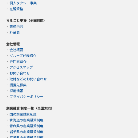
・
個人タクシー事業
・
在留資格
まるごと支援（全国対応）
・
業務内容
・
料金表
会社情報
・
会社概要
・
グループ代表紹介
・
専門家紹介
・
アクセスマップ
・
お問い合わせ
・
取材などのお問い合わせ
・
提携先募集
・
採用情報
・
プライバシーポリシー
創業融資 制度一覧（全国対応）
・
国の創業融資制度
・
北海道の創業融資制度
・
青森県の創業融資制度
・
岩手県の創業融資制度
・
宮城県の創業融資制度