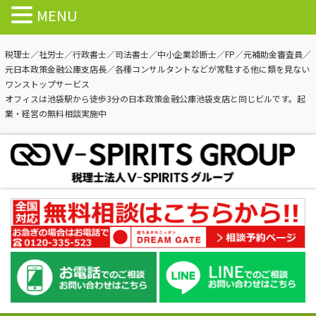
MENU
税理士／社労士／行政書士／司法書士／中小企業診断士／FP／元補助金審査員／
元日本政策金融公庫支店長／各種コンサルタントなどが常駐する他に類を見ない
ワンストップサービス
オフィスは池袋駅から徒歩3分の日本政策金融公庫池袋支店と同じビルです。起
業・経営の無料相談実施中