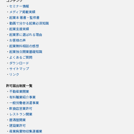
コンテンツ
・
セミナー情報
・
メディア掲載実績
・
起業本 著書・監修書
・
動画で分かる起業必須知識
・
起業支援実績
・
起業家に選ばれる理由
・
お客様の声
・
起業無料相談の感想
・
起業独立開業基礎知識
・
よくあるご質問
・
ダウンロード
・
サイトマップ
・
リンク
許可届出制度一覧
・
不動産業開業
・
有料職業紹介事業
・
一般労働者派遣事業
・
飲食店営業許可
・
レストラン開業
・
居酒屋開業
・
建設業許可
・
産業廃棄物収集運搬業