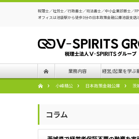
税理士／社労士／行政書士／司法書士／中小企業診断士／F
オフィスは池袋駅から徒歩3分の日本政策金融公庫池袋支店
業務内容
経営/起業を学ぶ
小峰精公
日本政策金融公庫
茨
コラム
茨城県で経営者保証不要の融資を実